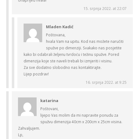
Unaprijed hvala!
15. srpnja 2022. at 22:07
Mladen Kadić
Poštovana,
hvala Vam na upitu. Kod nas možete naručiti
spužve po dimenziji. Svakako nas posjetite
kako bi odabrali željenu tvrdoću i težinu spužve. Pored
dimenzija koje ste naveli trebali bi izmjeriti i visinu.
Za sve dodatno slobodno nas kontaktirajte.
Lijep pozdrav!
16. srpnja 2022. at 9:25
katarina
Poštovani,
lijepo Vas molim da mi napravite ponudu za
spužvu dimenzija 40cm x 200cm x 25cm visina.
Zahvaljujem.
Lp,