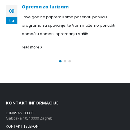
Oprema za turizam
09
I ove godine pripremili smo posebnu ponudu
tra
programa za spavanje, te Vam možemo ponuditi
pomoć u domeni opremanja Vaših...
read more
KONTAKT INFORMACIJE
LUNASAN D.O.O.:
Gaboška 10, 10000 Zagreb
KONTAKT TELEFON: