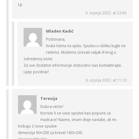
Lp
5. srpnja 2022. at 23:45
Mladen Kadić
Poštovana,
hvala Vama na upitu. Spužvu u obliku kugle ne
režemo. Možemo izrezati valjak ili krug u
određenoj visini.
Za sve dodatne informacije slobodno nas kontaktirajte.
Lijep pozdrav!
6. srpnja 2022. at 11:10
Terezija
Dobra večer!
Koriste li se vaše spužve kao popune za
madrace? Naime, imam dvije navlake, ali mi
trebaju 2 nove spužve
dimenzija 90×200 za krevet 180×200.