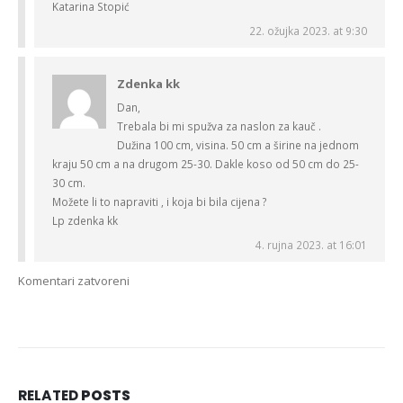
Katarina Stopić
22. ožujka 2023. at 9:30
Zdenka kk
Dan,
Trebala bi mi spužva za naslon za kauč .
Dužina 100 cm, visina. 50 cm a širine na jednom
kraju 50 cm a na drugom 25-30. Dakle koso od 50 cm do 25-
30 cm.
Možete li to napraviti , i koja bi bila cijena ?
Lp zdenka kk
4. rujna 2023. at 16:01
Komentari zatvoreni
RELATED
POSTS