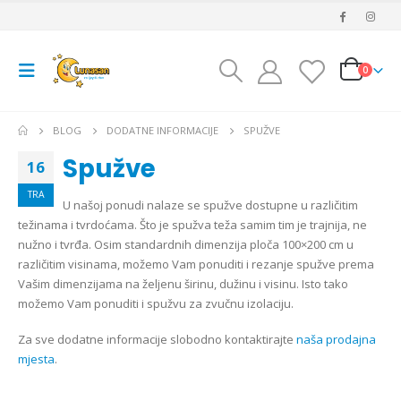
0
BLOG
DODATNE INFORMACIJE
SPUŽVE
Spužve
16
TRA
U našoj ponudi nalaze se spužve dostupne u različitim
težinama i tvrdoćama. Što je spužva teža samim tim je trajnija, ne
nužno i tvrđa. Osim standardnih dimenzija ploča 100×200 cm u
različitim visinama, možemo Vam ponuditi i rezanje spužve prema
Vašim dimenzijama na željenu širinu, dužinu i visinu. Isto tako
možemo Vam ponuditi i spužvu za zvučnu izolaciju.
Za sve dodatne informacije slobodno kontaktirajte
naša prodajna
mjesta
.