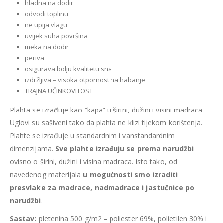
hladna na dodir
odvodi toplinu
ne upija vlagu
uvijek suha površina
meka na dodir
periva
osigurava bolju kvalitetu sna
izdržljiva – visoka otpornost na habanje
TRAJNA UČINKOVITOST
Plahta se izrađuje kao “kapa” u širini, dužini i visini madraca.
Uglovi su sašiveni tako da plahta ne klizi tijekom korištenja.
Plahte se izrađuje u standardnim i vanstandardnim
dimenzijama.
Sve plahte izrađuju se prema narudžbi
ovisno o širini, dužini i visina madraca. Isto tako, od
navedenog materijala
u mogućnosti smo izraditi
presvlake za madrace, nadmadrace i jastučnice po
narudžbi
.
Sastav:
pletenina 500 g/m
2
– poliester 69%, polietilen 30% i