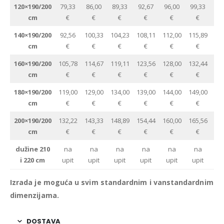
120×190/200
79,33
86,00
89,33
92,67
96,00
99,33
cm
€
€
€
€
€
€
u
140×190/200
92,56
100,33
104,23
108,11
112,00
115,89
cm
€
€
€
€
€
€
u
160×190/200
105,78
114,67
119,11
123,56
128,00
132,44
cm
€
€
€
€
€
€
u
180×190/200
119,00
129,00
134,00
139,00
144,00
149,00
cm
€
€
€
€
€
€
u
200×190/200
132,22
143,33
148,89
154,44
160,00
165,56
cm
€
€
€
€
€
€
u
dužine 210
na
na
na
na
na
na
i 220 cm
upit
upit
upit
upit
upit
upit
u
Izrada je moguća u svim standardnim i vanstandardnim
dimenzijama.
DOSTAVA