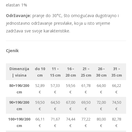
elastan 1%
Održavanje:
pranje do 30°C, što omogućava dugotrajno i
jednostavno održavanje presvlake, koja u isto vrijeme
zadržava sve svoje karakteristike.
Cjenik
Dimenzija
do 10
11 –
16 –
21 –
26 –
31 –
pr
| visina
cm
15 cm
20 cm
25 cm
30 cm
35 cm
35
80×190/200
52,89
57,33
59,56
61,78
64,00
66,22
cm
€
€
€
€
€
€
u
90×190/200
59,50
64,50
67,00
69,50
72,00
74,50
cm
€
€
€
€
€
€
u
100×190/200
66,11
71,67
74,44
77,22
80,00
82,78
cm
€
€
€
€
€
€
u