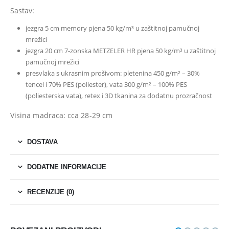
Sastav:
jezgra 5 cm memory pjena 50 kg/m³ u zaštitnoj pamučnoj
mrežici
jezgra 20 cm 7-zonska METZELER HR pjena 50 kg/m³ u zaštitnoj
pamučnoj mrežici
presvlaka s ukrasnim prošivom: pletenina 450 g/m² – 30%
tencel i 70% PES (poliester), vata 300 g/m² – 100% PES
(poliesterska vata), retex i
3D tkanina za dodatnu prozračnost
Visina madraca: cca 28-29 cm
DOSTAVA
DODATNE INFORMACIJE
RECENZIJE (0)