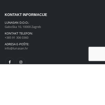
KONTAKT INFORMACIJE
LUNASAN D.O.O.:
Gaboška 10, 10000 Zagreb
KONTAKT TELEFON:
+385 91 306 0360
ADRESA E-POŠTE:
info@lunasan.hr
POVEZNICE
Sve naše trgovine
Kontakt
O nama
Politika o kolačićima (EU)