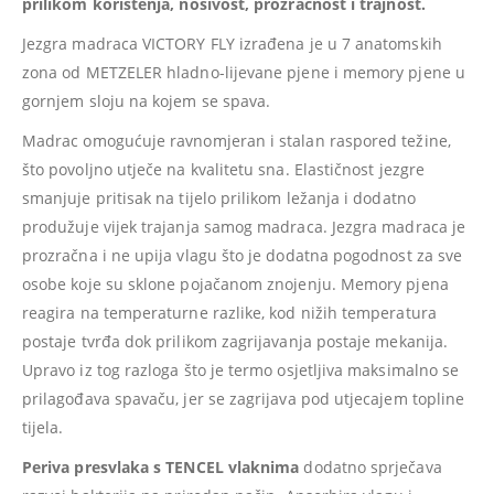
prilikom korištenja, nosivost, prozračnost i trajnost.
Jezgra madraca VICTORY FLY izrađena je u 7 anatomskih
zona od METZELER hladno-lijevane pjene i
memory pjene u
gornjem sloju na kojem se spava.
Madrac omogućuje ravnomjeran i stalan raspored težine,
što povoljno utječe na kvalitetu sna. Elastičnost jezgre
smanjuje pritisak na tijelo prilikom ležanja i dodatno
produžuje vijek trajanja samog madraca. Jezgra madraca je
prozračna i ne upija vlagu što je dodatna pogodnost za sve
osobe koje su sklone pojačanom znojenju.
Memory pjena
reagira na temperaturne razlike, kod nižih temperatura
postaje tvrđa dok prilikom zagrijavanja postaje mekanija.
Upravo iz tog razloga što je termo osjetljiva maksimalno se
prilagođava spavaču, jer se zagrijava pod utjecajem topline
tijela.
Periva presvlaka s TENCEL vlaknima
dodatno sprječava