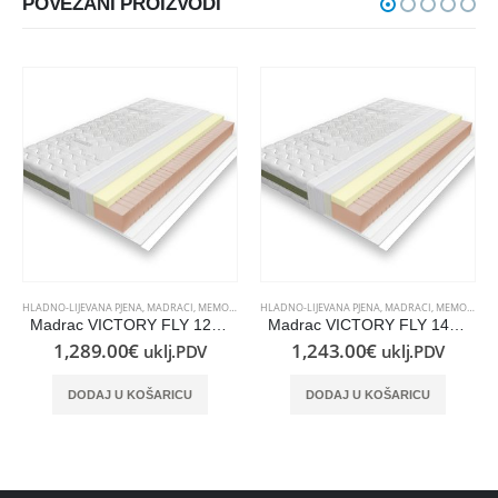
POVEZANI PROIZVODI
HLADNO-LIJEVANA PJENA
,
OD PJENE
,
MADRACI
,
MEMORY PJENA
HLADNO-LIJEVANA PJENA
,
OD PJENE
,
MADRACI
,
MEMORY PJENA
Madrac VICTORY FLY 120×220
Madrac VICTORY FLY 140×190
1,289.00
€
1,243.00
€
uklj.PDV
uklj.PDV
DODAJ U KOŠARICU
DODAJ U KOŠARICU