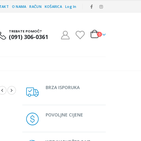
TAKT
O NAMA
RAČUN
KOŠARICA
Log In
TREBATE POMOĆ?
0
(091) 306-0361
BRZA ISPORUKA
POVOLJNE CIJENE