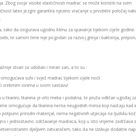
435.66
€
435.66
€
ja. Zbog svoje visoke elastičnosti madrac se može koristiti na svim
Ušteda : 43.57€
Ušteda : 43.57€
čnost latex jezgre garantira njezino vraćanje u prvobitni položaj na
.
Madrac MISTER ELEGANCE 90x200
a, tako da osigurava ugodnu klimu za spavanje tijekom cijele godine
396.06
€
396.06
€
0
out of 5
0
out of 5
 sebi, te samim time nije pogodan za razvoj grinja i bakterija, prepor
356.45
€
356.45
€
uklj.PDV
ukl
Najniža cijena u zadnjih 30
Najniža cijena 
dana:
dana:
396.06
€
396.06
€
Ušteda : 39.61€
Ušteda : 39.61€
ažnije stvari za udoban i miran san, a to su :
 omogućava suhi i svjež madrac tijekom cijele noći!
jući srebrnim ionima u svom sastavu!
u u tkanini, tkanina je vrlo meka i podatna, te pruža odličan ugođaj z
, time omogućuje da tkanina nema neugodnih mirisa koji nastaju kad 
ro potpuno prirodni materijal, nema negativnih utjecaja na ljudsku kož
no i jednostavno održavanje madraca, koji u isto vrijeme zadržava 
četverostranim djeljivim zatvaračem, tako da ne iziskuje dodatne na