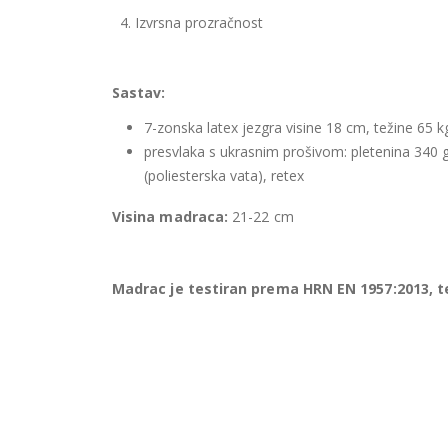
4. Izvrsna prozračnost
Sastav:
7-zonska latex jezgra visine 18 cm, težine 65 
presvlaka s ukrasnim prošivom: pletenina 340
(poliesterska vata), retex
Visina madraca:
21-22 cm
Madrac je testiran prema HRN EN 1957:2013, 
Ispitivanje trajnosti (izdržljivosti) provedeno je p
korištenja madraca, bez vidljivih oštećenja. Sva mj
Sveučilišta u Zagrebu za ispitivanje namještaja ko