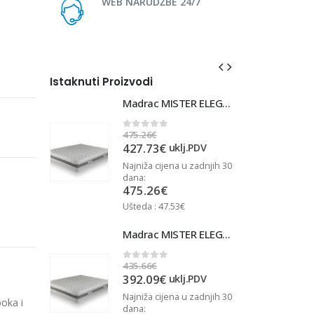
WEB NARUDŽBE 24/7
Istaknuti Proizvodi
Madrac MISTER ELEGANCE 90x220
Madrac MISTER ELEGANCE 90x220
475.26
€
4
0
out of 5
427.73
€
j.PDV
uklj.PDV
u zadnjih 30
Najniža cijena u zadnjih 30
N
dana:
d
475.26
€
Ušteda : 47.53€
U
Madrac MISTER ELEGANCE 90x210
Madrac MISTER ELEGANCE 90x210
435.66
€
4
0
out of 5
392.09
€
j.PDV
uklj.PDV
u zadnjih 30
Najniža cijena u zadnjih 30
N
boka i
dana:
d