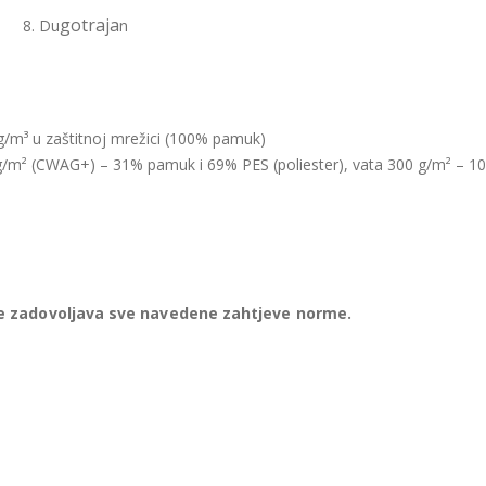
gotraja
8. Du
n
kg/m³ u zaštitnoj mrežici (100% pamuk)
 g/m² (CWAG+) – 31% pamuk i 69% PES (poliester), vata 300 g/m² – 
te zadovoljava sve navedene zahtjeve norme.
od opterećenjem mase cca 140 kg i 30 000 ciklusa, što je približno 3 go
erenja i ispitivanja provedena su u Laboratoriju Šumarskog fakulteta
ji je akreditiran prema HRN EN ISO/IEC 17025:2007.