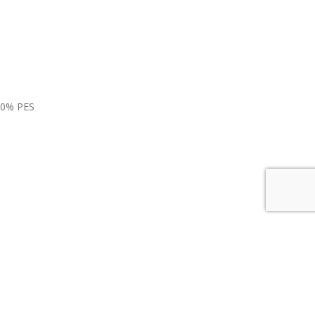
100% PES
dine