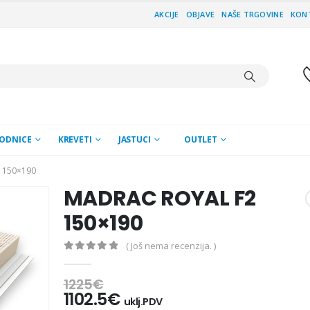
AKCIJE
OBJAVE
NAŠE TRGOVINE
KON
ODNICE
KREVETI
JASTUCI
OUTLET
 150×190
MADRAC ROYAL F2
150×190
( Još nema recenzija. )
0
out of 5
1225
€
1102.5
€
uklj.PDV