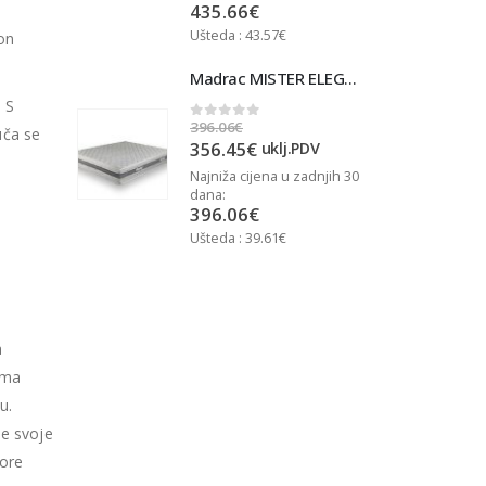
435.66
€
Ušteda : 43.57€
U
kon
Madrac MISTER ELEGANCE 90x200
Madrac MISTER ELEGANCE 90x200
. S
396.06
€
3
0
out of 5
uča se
356.45
€
j.PDV
uklj.PDV
u zadnjih 30
Najniža cijena u zadnjih 30
N
dana:
d
396.06
€
Ušteda : 39.61€
U
a
ima
u.
se svoje
pore