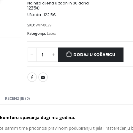
Najniža cijena u zadnjih 30 dana:
1225
€
Ušteda : 122.5€
SKU:
WIP-8029
Kategorija:
Latex
Madrac MISTER ELEGANCE 90x220
DODAJ U KOŠARICU
475.26
€
475.26
€
0
out of 5
0
out of 5
427.73
€
427.73
€
uklj.PDV
ukl
Najniža cijena u zadnjih 30
Najniža cijena 
dana:
dana:
475.26
€
475.26
€
Ušteda : 47.53€
Ušteda : 47.53€
RECENZIJE (0)
Madrac MISTER ELEGANCE 90x210
435.66
€
435.66
€
0
out of 5
0
out of 5
komforu spavanja dugi niz godina.
392.09
€
392.09
€
uklj.PDV
ukl
Najniža cijena u zadnjih 30
Najniža cijena 
 te samim time pridonosi pravilnom podupiranju tijela i rasterećenju 
dana:
dana: