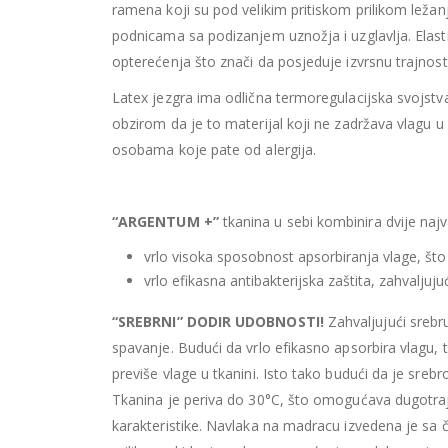
ramena koji su pod velikim pritiskom prilikom ležan
podnicama sa podizanjem uznožja i uzglavlja. Elasti
opterećenja što znači da posjeduje izvrsnu trajnost
Latex jezgra ima odlična termoregulacijska svojstv
obzirom da je to materijal koji ne zadržava vlagu u
osobama koje pate od alergija.
“ARGENTUM +”
tkanina u sebi kombinira dvije najv
vrlo visoka sposobnost apsorbiranja vlage, što
vrlo efikasna antibakterijska zaštita, zahvalju
“SREBRNI” DODIR UDOBNOSTI!
Zahvaljujući srebr
spavanje. Budući da vrlo efikasno apsorbira vlagu
previše vlage u tkanini. Isto tako budući da je sreb
Tkanina je periva do 30°C, što omogućava dugotraj
karakteristike. Navlaka na madracu izvedena je sa 