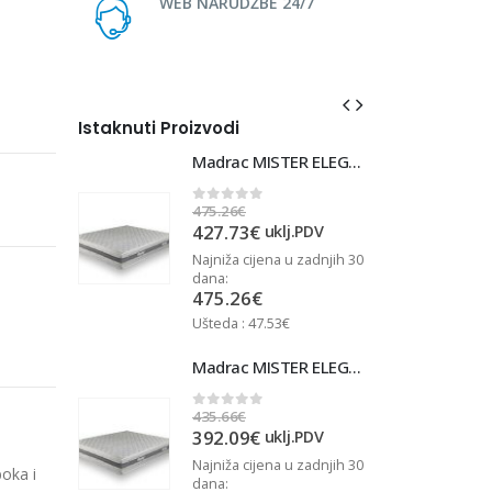
WEB NARUDŽBE 24/7
Istaknuti Proizvodi
Madrac MISTER ELEGANCE 90x220
Madrac MISTER ELEGANCE 90x220
475.26
€
4
0
out of 5
427.73
€
j.PDV
uklj.PDV
u zadnjih 30
Najniža cijena u zadnjih 30
N
dana:
d
475.26
€
Ušteda : 47.53€
U
Madrac MISTER ELEGANCE 90x210
Madrac MISTER ELEGANCE 90x210
435.66
€
4
0
out of 5
392.09
€
j.PDV
uklj.PDV
u zadnjih 30
Najniža cijena u zadnjih 30
N
boka i
dana:
d