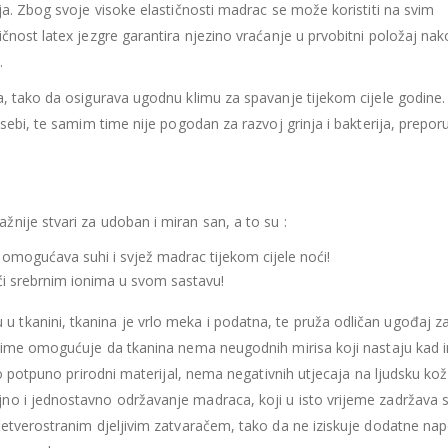
435.66
€
435.66
€
ja. Zbog svoje visoke elastičnosti madrac se može koristiti na svim
Ušteda : 43.57€
Ušteda : 43.57€
čnost latex jezgre garantira njezino vraćanje u prvobitni položaj na
.
Madrac MISTER ELEGANCE 90x200
a, tako da osigurava ugodnu klimu za spavanje tijekom cijele godine
396.06
€
396.06
€
0
out of 5
0
out of 5
 sebi, te samim time nije pogodan za razvoj grinja i bakterija, prepor
356.45
€
356.45
€
uklj.PDV
ukl
Najniža cijena u zadnjih 30
Najniža cijena 
dana:
dana:
396.06
€
396.06
€
Ušteda : 39.61€
Ušteda : 39.61€
ažnije stvari za udoban i miran san, a to su :
 omogućava suhi i svjež madrac tijekom cijele noći!
jući srebrnim ionima u svom sastavu!
u u tkanini, tkanina je vrlo meka i podatna, te pruža odličan ugođaj z
, time omogućuje da tkanina nema neugodnih mirisa koji nastaju kad 
ro potpuno prirodni materijal, nema negativnih utjecaja na ljudsku kož
no i jednostavno održavanje madraca, koji u isto vrijeme zadržava 
četverostranim djeljivim zatvaračem, tako da ne iziskuje dodatne na