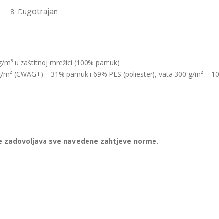
gotraja
8. Du
n
kg/m³ u zaštitnoj mrežici (100% pamuk)
 g/m² (CWAG+) – 31% pamuk i 69% PES (poliester), vata 300 g/m² – 
te zadovoljava sve navedene zahtjeve norme.
od opterećenjem mase cca 140 kg i 30 000 ciklusa, što je približno 3 go
erenja i ispitivanja provedena su u Laboratoriju Šumarskog fakulteta
ji je akreditiran prema HRN EN ISO/IEC 17025:2007.