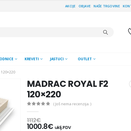
AKCIJE
OBJAVE
NAŠE TRGOVINE
KON
ODNICE
KREVETI
JASTUCI
OUTLET
 120×220
MADRAC ROYAL F2
120×220
( Još nema recenzija. )
0
out of 5
1112
€
1000.8
€
uklj.PDV