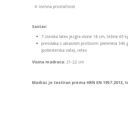
4. Izvrsna prozračnost
Sastav:
7-zonska latex jezgra visine 18 cm, težine 65 
presvlaka s ukrasnim prošivom: pletenina 340
(poliesterska vata), retex
Visina madraca:
21-22 cm
Madrac je testiran prema HRN EN 1957:2013, 
Ispitivanje trajnosti (izdržljivosti) provedeno je p
korištenja madraca, bez vidljivih oštećenja. Sva mj
Sveučilišta u Zagrebu za ispitivanje namještaja ko