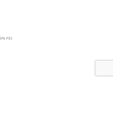
100% PES
dine