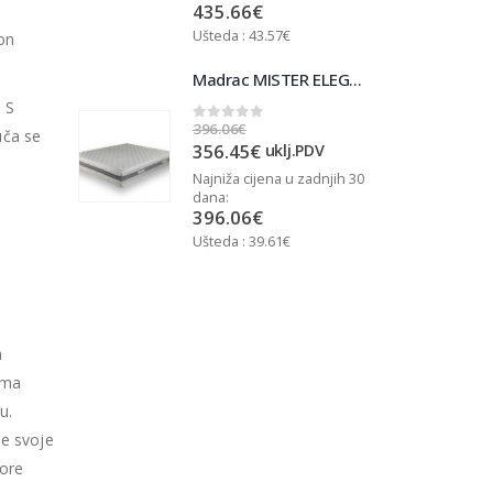
435.66
€
Ušteda : 43.57€
U
kon
Madrac MISTER ELEGANCE 90x200
Madrac MISTER ELEGANCE 90x200
. S
396.06
€
3
0
out of 5
uča se
356.45
€
j.PDV
uklj.PDV
u zadnjih 30
Najniža cijena u zadnjih 30
N
dana:
d
396.06
€
Ušteda : 39.61€
U
a
ima
u.
se svoje
pore