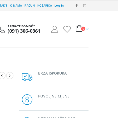
TAKT
O NAMA
RAČUN
KOŠARICA
Log In
TREBATE POMOĆ?
0
(091) 306-0361
BRZA ISPORUKA
POVOLJNE CIJENE