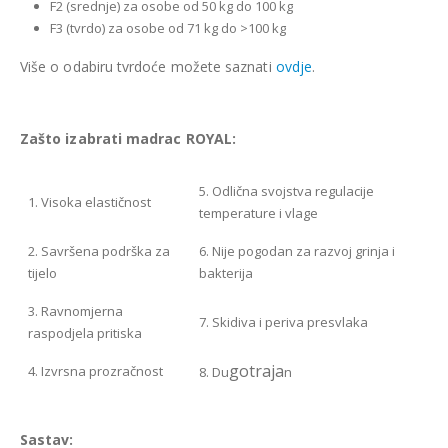
F2 (srednje) za osobe od 50 kg do 100 kg
F3 (tvrdo) za osobe od 71 kg do >100 kg
Više o odabiru tvrdoće možete saznati
ovdje
.
Zašto izabrati madrac ROYAL:
5. Odlična svojstva regulacije
1. Visoka elastičnost
temperature i vlage
2. Savršena podrška za
6. Nije pogodan za razvoj grinja i
tijelo
bakterija
3. Ravnomjerna
7. Skidiva i periva presvlaka
raspodjela pritiska
gotraja
4. Izvrsna prozračnost
8. Du
n
Sastav: