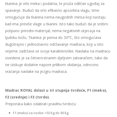
tkanina je vrlo meka i podatna, te pruža odličan ugođaj za
spavanje. Budući da vrlo efikasno apsorbira vlagu, time
omogućuje da tkanina nema neugodnih mirisa koji nastaju
kad ima previše vlage u tkanini. Isto tako budući da je srebro
potpuno prirodni materijal, nema negativnih utjecaja na
ljudsku kožu. Tkanina je periva do 30°C, što omogućava
dugotrajno i jednostavno održavanje madraca, koji u isto
vrijeme zadržava se svoje karakteristike. Navlaka na madracu
izvedena je sa četverostranim djeljivim zatvaračem, tako da
ne iziskuje dodatne napore prilikom skidanja, odnosno
vraćanja navlake na jezgru madraca.
Madrac ROYAL dolazi u tri stupnja tvrdoće, F1 (meko),
F2 (srednje) i F3 (tvrdo).
Preporuka kako odabrati pravilnu tvrdoću:
F1 (meko) za osobe <50 kg do 90 kg