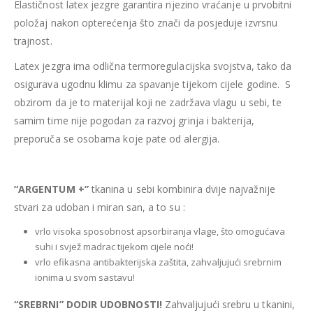
Elastičnost latex jezgre garantira njezino vraćanje u prvobitni
položaj nakon opterećenja što znači da posjeduje izvrsnu
trajnost.
Latex jezgra ima odlična termoregulacijska svojstva, tako da
osigurava ugodnu klimu za spavanje tijekom cijele godine. S
obzirom da je to materijal koji ne zadržava vlagu u sebi, te
samim time nije pogodan za razvoj grinja i bakterija,
preporuča se osobama koje pate od alergija.
“ARGENTUM +”
tkanina u sebi kombinira dvije najvažnije
stvari za udoban i miran san, a to su :
vrlo visoka sposobnost apsorbiranja vlage, što omogućava
suhi i svjež madrac tijekom cijele noći!
vrlo efikasna antibakterijska zaštita, zahvaljujući srebrnim
ionima u svom sastavu!
“SREBRNI” DODIR UDOBNOSTI!
Zahvaljujući srebru u tkanini,