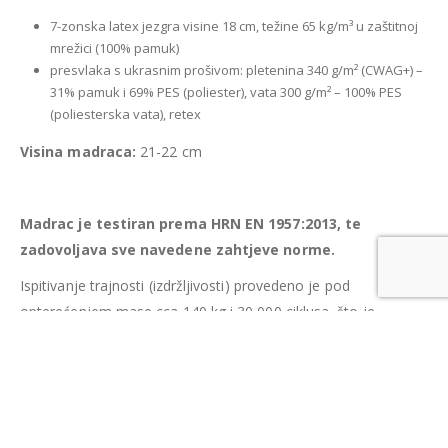
7-zonska latex jezgra visine 18 cm, težine 65 kg/m³ u zaštitnoj
mrežici (100% pamuk)
presvlaka s ukrasnim prošivom: pletenina 340 g/m² (CWAG+) –
31% pamuk i 69% PES (poliester), vata 300 g/m² – 100% PES
(poliesterska vata), retex
Visina madraca:
21-22 cm
Madrac je testiran prema HRN EN 1957:2013, te
zadovoljava sve navedene zahtjeve norme.
Ispitivanje trajnosti (izdržljivosti) provedeno je pod
opterećenjem mase cca 140 kg i 30 000 ciklusa, što je
približno 3 godine korištenja madraca, bez vidljivih oštećenja.
Sva mjerenja i ispitivanja provedena su u Laboratoriju
Šumarskog fakulteta Sveučilišta u Zagrebu za ispitivanje
namještaja koji je akreditiran prema HRN EN ISO/IEC
17025:2007.