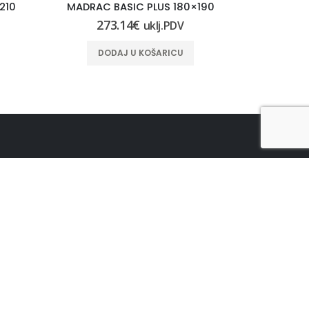
210
MADRAC BASIC PLUS 180×190
MADRAC 
273.14
€
24
uklj.PDV
DODAJ U KOŠARICU
DO
PRIJAVI SE NA NOVOSTI
UŠTEDI !!! Primaj najnovije informacije o
događajima i super popustima :