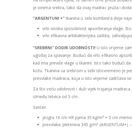
je ionima srebra, tako da ovaj madrac pruža i doda
“ARGENTUM +”
tkanina u sebi kombinira dvije najv
vrlo visoka sposobnost apsorbiranja vlage, što
vrlo efikasna antibakterijska zaštita, zahvalju
“SREBRNI” DODIR UDOBNOSTI!
U isto vrijeme zahv
ugođaj za spavanje. Budući da vrlo efikasno apsor
kad ima previše vlage u tkanini. Isto tako budući da
kožu. Tkanina sa srebrom u sebi istovremeno je p
presvlake madraca, koja u isto vrijeme zadržava se 
Za što veću udobnost i duži vijek trajanja madraca
između letvica od 5 cm.
Sastav:
jezgra 16 cm HR pjena 35 kg/m³ + 5 cm memor
presvlaka: pletenina 345 g/m² (ARGENTUM+) –