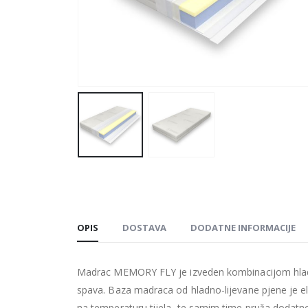
OPIS
DOSTAVA
DODATNE INFORMACIJE
Madrac MEMORY FLY je izveden kombinacijom hladn
spava. Baza madraca od hladno-lijevane pjene je e
na temperaturu tijela, te samim time pruža dodat