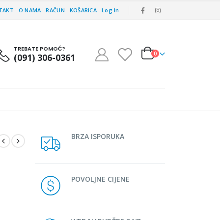
TAKT
O NAMA
RAČUN
KOŠARICA
Log In
TREBATE POMOĆ?
0
(091) 306-0361
BRZA ISPORUKA
POVOLJNE CIJENE