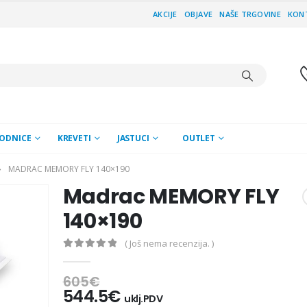
AKCIJE
OBJAVE
NAŠE TRGOVINE
KON
ODNICE
KREVETI
JASTUCI
OUTLET
MADRAC MEMORY FLY 140×190
Madrac MEMORY FLY
140×190
( Još nema recenzija. )
0
out of 5
605
€
544.5
€
uklj.PDV