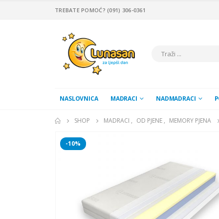
TREBATE POMOĆ? (091) 306-0361
NASLOVNICA
MADRACI
NADMADRACI
P
SHOP
MADRACI
,
OD PJENE
,
MEMORY PJENA
-10%