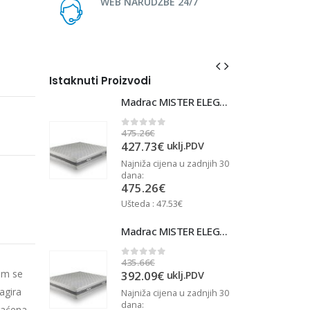
WEB NARUDŽBE 24/7
Istaknuti Proizvodi
Madrac MISTER ELEGANCE 90x220
Madrac MISTER ELEGANCE 90x220
475.26
€
4
0
out of 5
427.73
€
j.PDV
uklj.PDV
u zadnjih 30
Najniža cijena u zadnjih 30
N
dana:
d
475.26
€
Ušteda : 47.53€
U
Madrac MISTER ELEGANCE 90x210
Madrac MISTER ELEGANCE 90x210
435.66
€
4
0
out of 5
em se
392.09
€
j.PDV
uklj.PDV
agira
u zadnjih 30
Najniža cijena u zadnjih 30
N
dana:
d
gaćena