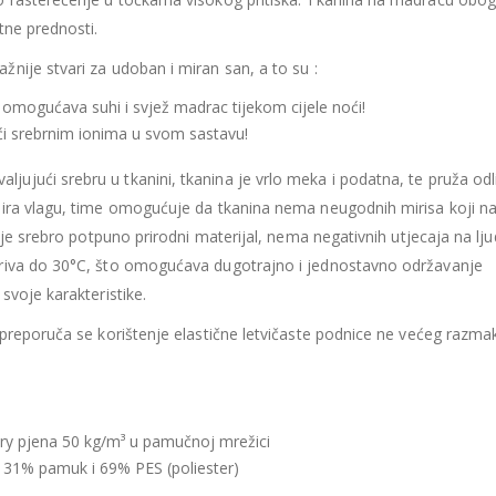
435.66
€
435.66
€
tne prednosti.
Ušteda : 43.57€
Ušteda : 43.57€
ažnije stvari za udoban i miran san, a to su :
Madrac MISTER ELEGANCE 90x200
 omogućava suhi i svjež madrac tijekom cijele noći!
396.06
€
396.06
€
jući srebrnim ionima u svom sastavu!
0
out of 5
0
out of 5
356.45
€
356.45
€
uklj.PDV
ukl
aljujući srebru u tkanini, tkanina je vrlo meka i podatna, te pruža od
Najniža cijena u zadnjih 30
Najniža cijena 
dana:
dana:
bira vlagu, time omogućuje da tkanina nema neugodnih mirisa koji na
396.06
€
396.06
€
 je srebro potpuno prirodni materijal, nema negativnih utjecaja na lj
Ušteda : 39.61€
Ušteda : 39.61€
eriva do 30°C, što omogućava dugotrajno i jednostavno održavanje
svoje karakteristike.
 preporuča se korištenje elastične letvičaste podnice ne većeg razma
y pjena 50 kg/m³ u pamučnoj mrežici
 31% pamuk i 69% PES (poliester)