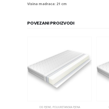
Visina madraca: 21 cm
POVEZANI PROIZVODI
KA PJENA
OD PJENE
,
POLIURETANSKA PJENA