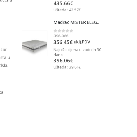
435.66
€
Ušteda : 43.57€
U
Madrac MISTER ELEGANCE 90x200
Madrac MISTER ELEGANCE 90x200
396.06
€
3
0
out of 5
356.45
€
j.PDV
uklj.PDV
ličan
u zadnjih 30
Najniža cijena u zadnjih 30
N
dana:
d
staju
396.06
€
udsku
Ušteda : 39.61€
U
ka