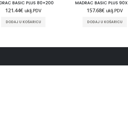
DRAC BASIC PLUS 80×200
MADRAC BASIC PLUS 90X
121.44
€
157.68
€
uklj.PDV
uklj.PDV
DODAJ U KOŠARICU
DODAJ U KOŠARICU
NICE
OSTALE INFORMACIJE
e trgovine
Pravo na raskid ugovora
Uvjeti i pravila poslovanja
Obrazac za raskid ugovora
 o kolačićima (EU)
MOJ RAČUN
EDBA O ZAŠTITI OSOBNIH
KA (GDPR)
Povijest narudžbi
Moj račun