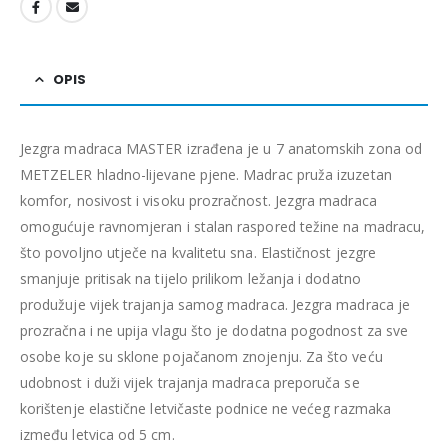
OPIS
Jezgra madraca MASTER izrađena je u 7 anatomskih zona od
METZELER hladno-lijevane pjene. Madrac pruža izuzetan
komfor, nosivost i visoku prozračnost. Jezgra madraca
omogućuje ravnomjeran i stalan raspored težine na madracu,
što povoljno utječe na kvalitetu sna. Elastičnost jezgre
smanjuje pritisak na tijelo prilikom ležanja i dodatno
produžuje vijek trajanja samog madraca. Jezgra madraca je
prozračna i ne upija vlagu što je dodatna pogodnost za sve
osobe koje su sklone pojačanom znojenju. Za što veću
udobnost i duži vijek trajanja madraca preporuča se
korištenje elastične letvičaste podnice ne većeg razmaka
između letvica od 5 cm.