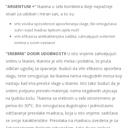
“ARGENTUM +”
tkanina u sebi kombinira dvije najvažnije
stvari za udoban i miran san, a to su:
vrlo visoka sposobnost apsorbiranja vlage, što omogućava
suhi i svjež madrac tijekom cijele noći!
vrlo efikasna antibakterijska zaštita, zahvaljujući srebrnim
ionima u svom sastavu!
“SREBRNI” DODIR UDOBNOSTI!
U isto vrijeme zahvaljujući
srebru u tkanini, tkanina je vrlo meka i podatna, te pruža
odličan ugođaj za spavanje. Budući da vrlo efikasno apsorbira
vlagu, time omogućuje da tkanina nema neugodnih mirisa koji
nastaju kad ima previše vlage u tkanini. Isto tako budući da je
srebro potpuno prirodni materijal, nema negativnih utjecaja
na ljudsku kožu. Tkanina sa srebrom u sebi istovremeno je
periva do 30°C, što omogućava dugotrajno i jednostavno
održavanje presvlake madraca, koja u isto vrijeme zadržava
se svoje karakteristike. Presvlaka na madracu izvedena je sa
četverostranim djeljivim zatvaračem, tako da ne iziskuje