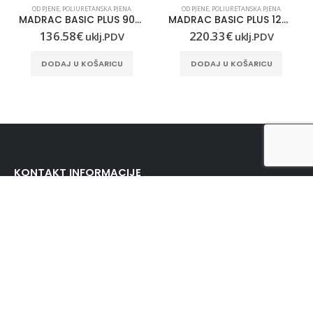
OD PJENE
,
POLIURETANSKA PJENA
OD PJENE
,
POLIURETANSKA PJENA
MADRAC BASIC PLUS 90×190
MADRAC BASIC PLUS 120X220
136.58
€
220.33
€
uklj.PDV
uklj.PDV
DODAJ U KOŠARICU
DODAJ U KOŠARICU
KONTAKT INFORMACIJE
LUNASAN D.O.O.:
Gaboška 10, 10000 Zagreb
KONTAKT TELEFON:
+385 91 306 0360
ADRESA E-POŠTE:
info@lunasan.hr