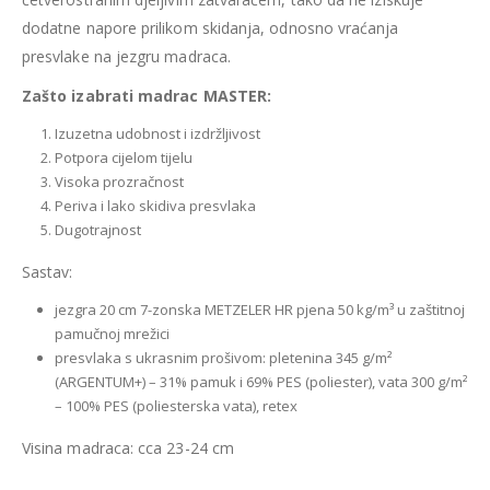
dodatne napore prilikom skidanja, odnosno vraćanja
presvlake na jezgru madraca.
Zašto izabrati madrac MASTER:
Izuzetna udobnost i izdržljivost
Potpora cijelom tijelu
Visoka prozračnost
Periva i lako skidiva presvlaka
Dugotrajnost
Sastav:
jezgra 20 cm 7-zonska METZELER HR pjena 50 kg/m³ u zaštitnoj
pamučnoj mrežici
presvlaka s ukrasnim prošivom: pletenina 345 g/m²
(ARGENTUM+) – 31% pamuk i 69% PES (poliester), vata 300 g/m²
– 100% PES (poliesterska vata), retex
Visina madraca: cca 23-24 cm