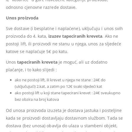
odnosno cjenovne razrede dostave.
Unos proizvoda
Sve dostave (i besplatne i naplaćene), uključuju i unos svih
proizvoda do 4. kata,
izuzev tapeciranih kreveta
. Ako ne
postoji lift, ili proizvodi ne stanu u njega, unos za sljedeće
katove se naplaćuje 5€ po katu.
Unos
tapeciranih kreveta
je moguć, ali uz dodatno
plaćanje, i to kako slijedi :
ako ne postoji lift, ili krevet u njega ne stane : 24€ do
(uključujući) 2.kat, a zatim po 12€ svaki sljedeći kat
ako postoji lift u koji stane tapecirani krevet : 24€ sveukupno
bez obzira na broj katova
Od unosa proizvoda izuzeta je dostava jastuka i posteljine
kada se proizvodi dostavljaju dostavnom službom. Tada se
dostava (bez unosa) obavlja do ulaza u stambeni objekt,