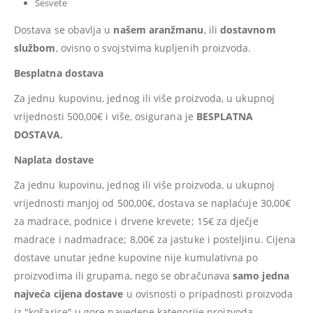
Sesvete
Dostava se obavlja u
našem aranžmanu
, ili
dostavnom
službom
, ovisno o svojstvima kupljenih proizvoda.
Besplatna dostava
Za jednu kupovinu, jednog ili više proizvoda, u ukupnoj
vrijednosti 500,00€ i više, osigurana je
BESPLATNA
DOSTAVA.
Naplata dostave
Za jednu kupovinu, jednog ili više proizvoda, u ukupnoj
vrijednosti manjoj od 500,00€, dostava se naplaćuje 30,00€
za madrace, podnice i drvene krevete; 15€ za dječje
madrace i nadmadrace; 8,00€ za jastuke i posteljinu. Cijena
dostave unutar jedne kupovine nije kumulativna po
proizvodima ili grupama, nego se obračunava
samo jedna
najveća cijena dostave
u ovisnosti o pripadnosti proizvoda
iz "košarice" u gore navedene kategorije proizvoda,