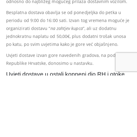
odnosno do najbližeg mogućeg prilaza dostavnim vozilom.
Besplatna dostava obavlja se od ponedjeljka do petka u
periodu od 9:00 do 16:00 sati. Izvan tog vremena moguće je
organizirati dostavu “
na zahtjev kupca
”, ali uz dodatnu
jednokratnu naplatu od 50,00€, plus dodatni trošak unosa
po katu, po svim uvjetima kako je gore već objašnjeno.
Uvjeti dostave izvan gore navedenih gradova, na području
Republike Hrvatske, donosimo u nastavku.
Uvjeti dostave u ostali kopneni dio RH i otoke
Ovdje navedeni "
Uvjeti pružanja usluge dostave
" određuju
uvjete dostave na području kopnenog dijela Republike
Hrvatske i Otoka.
Dostava se obavlja
dostavnom službom
.
Besplatna dostava
Dostava je besplatna za jednokratnu kupovinu, jednog ili