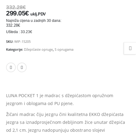
475.26
€
475.26
€
332.28
€
Ušteda : 47.53€
Ušteda : 47.53€
299.05
€
uklj.PDV
Madrac MISTER ELEGANCE 90x210
Najniža cijena u zadnjih 30 dana:
332.28
€
Ušteda : 33.23€
435.66
€
435.66
€
0
out of 5
0
out of 5
392.09
€
392.09
€
uklj.PDV
uklj.PDV
SKU:
WIP-15205
Najniža cijena u zadnjih 30
Najniža cijena u zadnjih 
Kategorije:
Džepićaste opruge
,
S oprugama
dana:
dana:
435.66
€
435.66
€
Ušteda : 43.57€
Ušteda : 43.57€
Madrac MISTER ELEGANCE 90x200
396.06
€
396.06
€
0
out of 5
0
out of 5
356.45
€
356.45
€
uklj.PDV
uklj.PDV
LUNA POCKET 1 je madrac s džepićastom opružnom
Najniža cijena u zadnjih 30
Najniža cijena u zadnjih 
jezgrom i oblogama od PU pjene.
dana:
dana:
396.06
€
396.06
€
Žičani madrac čiju jezgru čini kvalitetna EKKO džepićasta
Ušteda : 39.61€
Ušteda : 39.61€
jezgra sa iznadprosječnom debljinom žice unutar džepića
od 2,1 cm. Jezgru nadopunjuju obostrano slojevi