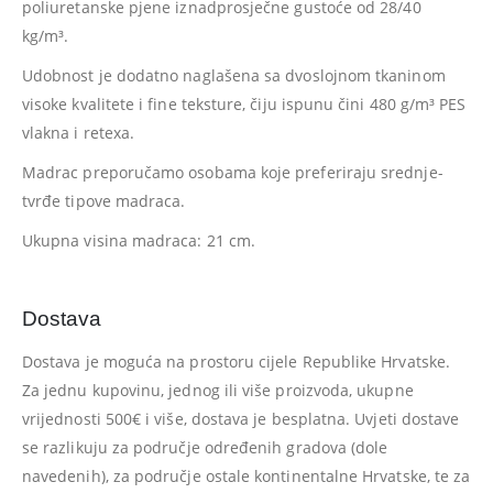
poliuretanske pjene iznadprosječne gustoće od 28/40
kg/m³.
Udobnost je dodatno naglašena sa dvoslojnom tkaninom
visoke kvalitete i fine teksture, čiju ispunu čini 480 g/m³ PES
vlakna i retexa.
Madrac preporučamo osobama koje preferiraju srednje-
tvrđe tipove madraca.
Ukupna visina madraca: 21 cm.
Dostava
Dostava je moguća na prostoru cijele Republike Hrvatske.
Za jednu kupovinu, jednog ili više proizvoda, ukupne
vrijednosti 500€ i više, dostava je besplatna. Uvjeti dostave
se razlikuju za područje određenih gradova (dole
navedenih), za područje ostale kontinentalne Hrvatske, te za