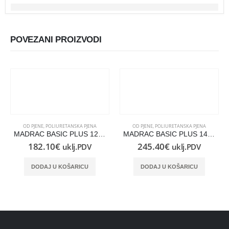
POVEZANI PROIZVODI
OD PJENE
,
POLIURETANSKA PJENA
OD PJENE
,
POLIURETANSKA PJENA
MADRAC BASIC PLUS 120×190
MADRAC BASIC PLUS 140×210
182.10
€
245.40
€
uklj.PDV
uklj.PDV
DODAJ U KOŠARICU
DODAJ U KOŠARICU