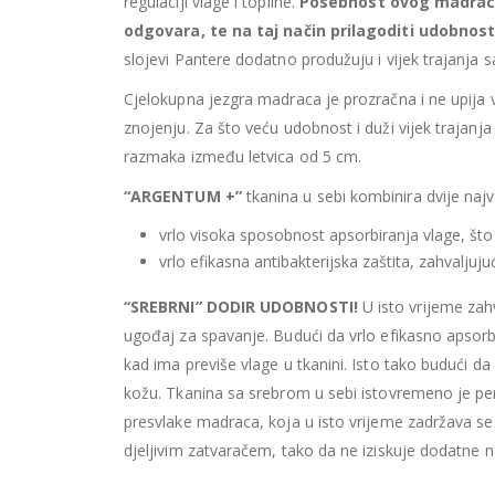
regulaciji vlage i topline.
Posebnost ovog madraca
odgovara, te na taj način prilagoditi udobno
slojevi Pantere dodatno produžuju i vijek trajanja
Cjelokupna jezgra madraca je prozračna i ne upij
znojenju. Za što veću udobnost i duži vijek trajanj
razmaka između letvica od 5 cm.
“ARGENTUM +”
tkanina u sebi kombinira dvije najv
vrlo visoka sposobnost apsorbiranja vlage, što
vrlo efikasna antibakterijska zaštita, zahvalju
“SREBRNI” DODIR UDOBNOSTI!
U isto vrijeme zahv
ugođaj za spavanje. Budući da vrlo efikasno apsor
kad ima previše vlage u tkanini. Isto tako budući da
kožu. Tkanina sa srebrom u sebi istovremeno je p
presvlake madraca, koja u isto vrijeme zadržava se
djeljivim zatvaračem, tako da ne iziskuje dodatne 