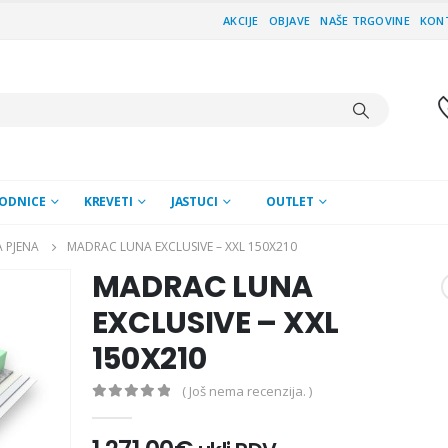
AKCIJE
OBJAVE
NAŠE TRGOVINE
KON
ODNICE
KREVETI
JASTUCI
OUTLET
 PJENA
MADRAC LUNA EXCLUSIVE – XXL 150X210
MADRAC LUNA
EXCLUSIVE – XXL
150X210
( Još nema recenzija. )
0
out of 5