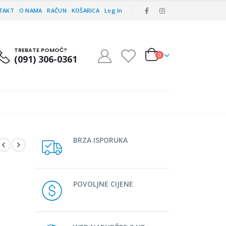
TAKT
O NAMA
RAČUN
KOŠARICA
Log In
TREBATE POMOĆ?
0
(091) 306-0361
BRZA ISPORUKA
POVOLJNE CIJENE