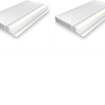
OD PJENE
,
POLIURETANSKA PJENA
OD PJENE
,
POLIURETANSKA PJEN
RAC BASIC PLUS 150×200
MADRAC BASIC PLUS 140×
242.75
€
212.49
€
uklj.PDV
uklj.PDV
DODAJ U KOŠARICU
DODAJ U KOŠARICU