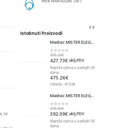
WEB NARUDŽBE 24/7
Istaknuti Proizvodi
Madrac MISTER ELEGANCE 90x220
Madrac MISTER ELEGANCE 90x220
475.26
€
4
0
out of 5
427.73
€
j.PDV
uklj.PDV
u zadnjih 30
Najniža cijena u zadnjih 30
N
dana:
d
475.26
€
Ušteda : 47.53€
U
Madrac MISTER ELEGANCE 90x210
Madrac MISTER ELEGANCE 90x210
435.66
€
4
0
out of 5
392.09
€
a, te
j.PDV
uklj.PDV
u zadnjih 30
Najniža cijena u zadnjih 30
N
dana:
d