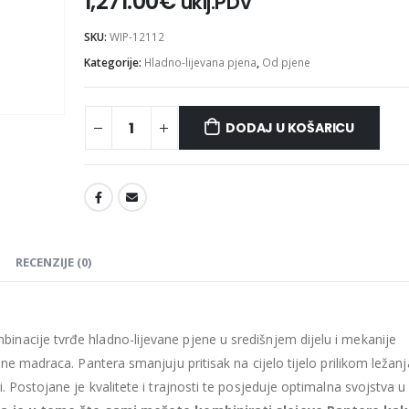
1,271.00
€
uklj.PDV
SKU:
WIP-12112
Kategorije:
Hladno-lijevana pjena
,
Od pjene
DODAJ U KOŠARICU
Madrac MISTER ELEGANCE 90x220
475.26
€
475.26
€
0
out of 5
0
out of 5
427.73
€
427.73
€
uklj.PDV
ukl
Najniža cijena u zadnjih 30
Najniža cijena 
dana:
dana:
475.26
€
475.26
€
RECENZIJE (0)
Ušteda : 47.53€
Ušteda : 47.53€
Madrac MISTER ELEGANCE 90x210
nacije tvrđe hladno-lijevane pjene u središnjem dijelu i mekanije
435.66
€
435.66
€
0
out of 5
0
out of 5
392.09
€
392.09
€
ne madraca. Pantera smanjuju pritisak na cijelo tijelo prilikom ležanj
uklj.PDV
ukl
 Postojane je kvalitete i trajnosti te posjeduje optimalna svojstva u
Najniža cijena u zadnjih 30
Najniža cijena 
dana:
dana: