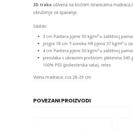
3D traka
ušivena na bočnim stranicama madraca om
okruženje za spavanje.
Sastav:
3 cm Pantera pjene 50 kg/m³
u zaštitnoj pamuč
jezgra 18 cm 7-zonska HR pjena 37 kg/m³ u za
4 cm Pantera pjene 50 kg/m³
u zaštitnoj pamuč
presvlaka s ukrasnim prošivom: pletenina 345
100% PES (poliesterska vata), retex
Visina madraca: cca 28-29 cm
POVEZANI PROIZVODI