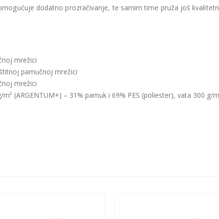
ogućuje dodatno prozračivanje, te samim time pruža još kvalitetn
noj mrežici
štitnoj pamučnoj mrežici
noj mrežici
 g/m² (ARGENTUM+) – 31% pamuk i 69% PES (poliester), vata 300 g/m