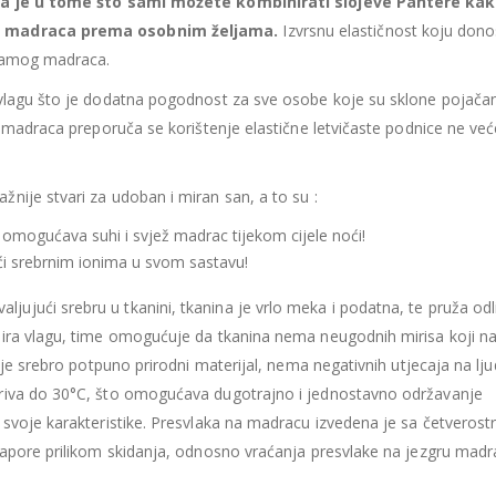
 je u tome što sami možete kombinirati slojeve Pantere ka
435.66
€
435.66
€
st madraca prema osobnim željama.
Izvrsnu elastičnost koju don
Ušteda : 43.57€
Ušteda : 43.57€
 samog madraca.
Madrac MISTER ELEGANCE 90x200
a vlagu što je dodatna pogodnost za sve osobe koje su sklone pojač
a madraca preporuča se korištenje elastične letvičaste podnice ne ve
396.06
€
396.06
€
0
out of 5
0
out of 5
356.45
€
356.45
€
uklj.PDV
ukl
Najniža cijena u zadnjih 30
Najniža cijena 
ažnije stvari za udoban i miran san, a to su :
dana:
dana:
396.06
€
396.06
€
 omogućava suhi i svjež madrac tijekom cijele noći!
Ušteda : 39.61€
Ušteda : 39.61€
jući srebrnim ionima u svom sastavu!
aljujući srebru u tkanini, tkanina je vrlo meka i podatna, te pruža od
bira vlagu, time omogućuje da tkanina nema neugodnih mirisa koji na
 je srebro potpuno prirodni materijal, nema negativnih utjecaja na lj
eriva do 30°C, što omogućava dugotrajno i jednostavno održavanje
 svoje karakteristike. Presvlaka na madracu izvedena je sa četverost
napore prilikom skidanja, odnosno vraćanja presvlake na jezgru madr