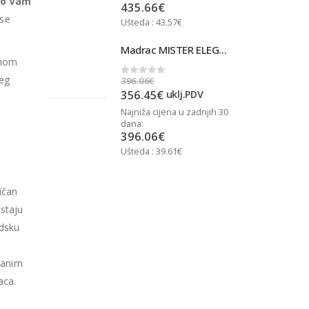
ko Vam
435.66
€
ose
Ušteda : 43.57€
U
Madrac MISTER ELEGANCE 90x200
Madrac MISTER ELEGANCE 90x200
anom
ćeg
396.06
€
3
0
out of 5
356.45
€
j.PDV
uklj.PDV
u zadnjih 30
Najniža cijena u zadnjih 30
N
dana:
d
396.06
€
Ušteda : 39.61€
U
ličan
staju
udsku
ranim
aca.