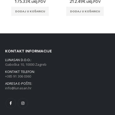
175.33
€
212.49
€
uklj.PDV
uklj.PDV
DODAJ U KOŠARICU
DODAJ U KOŠARICU
KONTAKT INFORMACIJE
LUNASAN D.O.O.:
Gaboška 10, 10000 Zagreb
KONTAKT TELEFON:
+385 91 306 0360
ADRESA E-POŠTE:
info@lunasan.hr