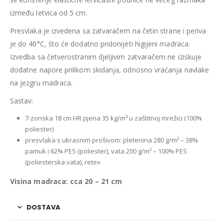
između letvica od 5 cm.
Presvlaka je izvedena sa zatvaračem na četiri strane i periva
je do 40°C, što će dodatno pridonijeti higijeni madraca.
Izvedba sa četverostranim djeljivim zatvaračem ne iziskuje
dodatne napore prilikom skidanja, odnosno vraćanja navlake
na jezgru madraca.
Sastav:
7-zonska 18 cm HR pjena 35 kg/m³ u zaštitnoj mrežici (100%
poliester)
presvlaka s ukrasnim prošivom: pletenina 280 g/m² – 38%
pamuk i 62% PES (poliester), vata 200 g/m² – 100% PES
(poliesterska vata), retex
Visina madraca: cca 20 – 21 cm
DOSTAVA