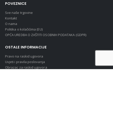
POVEZNICE
Sve naše trgovine
Kontakt
O nama
Politika o kolačićima (EU)
OPĆA UREDBA O ZAŠTITI OSOBNIH PODATAKA (GDPR)
OSTALE INFORMACIJE
Pravo na raskid ugovora
Uvjeti i pravila poslovanja
Obrazac za raskid ugovora
MOJ RAČUN
Povijest narudžbi
Moj račun
Login
PRIJAVI SE NA NOVOSTI