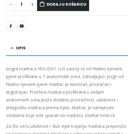
DODAJ U KOŠARICU
OPIS
Jezgra madraca HOLIDAY LUX sastoji se od hladno-lijevane
pjene profilirane u 7 anatomskih zona. Zahvaljujući jezgri od
hladno-lijevane pjene madrac je elastičan, prozračan i
dugotrajan. Površina madraca profilirana u sedam
anatomskih zona pruža dodatnu prozračnost, udobnost i
prilagodbu madraca prema tijelu. Madrac je namijenjen
osobama koje vole spavati na madracu srednje tvrdoće.
Za što veću udobnost i duži vijek trajanja madraca preporuča
se korištenje elastične letvičaste podnice ne većeg razmaka