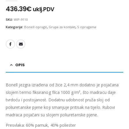
436.39
€
uklj.PDV
SKU:
WIP-9110
Kategorije:
Bonell opruge
,
Grupa za kontakt
,
S oprugama
OPIS
Bonell jezgra izrađena od žice 2,4 mm dodatno je pojačana
slojem termo fiksiranog filca 1000 g/m², što madracu daje
tvrdoću i postojanost. Dodatnu udobnost pruža sloj od
poliuretanske pjene koji smanjuje pritisak na tijelo. Rubovi
madraca pojačani su slojem poliuretanske pjene.
Presvlaka: 60% pamuk, 40% poliester