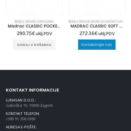
BONELL OPRUGE
,
S OPRUGAMA
BONELL OPRUGE
,
GRUPA ZA KONTAKT
,
S OPRUGAMA
Madrac CLASSIC POCKET 100×190
MADRAC CLASSIC SOFT 120×190
290.75
€
272.36
€
uklj.PDV
uklj.PDV
Kontaktirajte nas
DODAJ U KOŠARICU
KONTAKT INFORMACIJE
LUNASAN D.O.O.:
Gaboška 10, 10000 Zagreb
KONTAKT TELEFON:
+385 91 306 0360
ADRESA E-POŠTE: