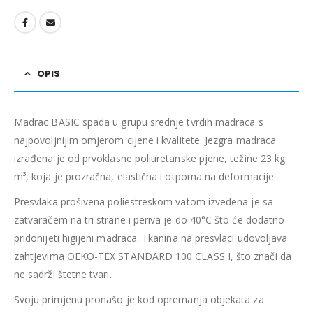
OPIS
Madrac BASIC spada u grupu srednje tvrdih madraca s
najpovoljnijim omjerom cijene i kvalitete.
Jezgra madraca
izrađena je od prvoklasne poliuretanske pjene, težine 23 kg
m³, koja je prozračna, elastična i otporna na deformacije.
Presvlaka prošivena poliestreskom vatom izvedena je sa
zatvaračem na tri strane i periva je do 40°C što će dodatno
pridonijeti higijeni madraca. Tkanina na presvlaci udovoljava
zahtjevima OEKO-TEX STANDARD 100 CLASS I, što znači da
ne sadrži štetne tvari.
Svoju primjenu pronašo je kod opremanja objekata za