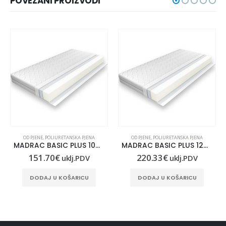
POVEZANI PROIZVODI
OD PJENE
,
POLIURETANSKA PJENA
OD PJENE
,
POLIURETANSKA PJENA
MADRAC BASIC PLUS 100×190
MADRAC BASIC PLUS 120X220
151.70
€
220.33
€
uklj.PDV
uklj.PDV
DODAJ U KOŠARICU
DODAJ U KOŠARICU