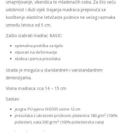
iznajmljivanje, vikendica te mladenačih soba. Za što veću
udobnost i duži vijek trajanja madraca preporuča se
korištenje elastične letvičaste podnice ne većeg razmaka
između letvica od 5 cm.
Zašto izabrati madrac BASIC:
optimalna podrška za tijelo
otporan na deformacije
skidiva i periva presvlaka
Izrada je moguća u standardnim i vanstandardnim
dimenzijama.
Visina madraca: cca 14 – 15 cm
Sastav:
jezgra: PU pjena VH2335 visine 12 cm
2
presvlaka s ukrasnim prošivom: pletenina 180 g/m
(100%
2
poliester), vata 200 gr/m
(100% poliesterska vata)