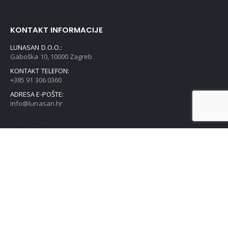
KONTAKT INFORMACIJE
LUNASAN D.O.O.:
Gaboška 10, 10000 Zagreb
KONTAKT TELEFON:
+385 91 306 0360
ADRESA E-POŠTE:
info@lunasan.hr
POVEZNICE
Sve naše trgovine
Kontakt
O nama
Politika o kolačićima (EU)
OPĆA UREDBA O ZAŠTITI OSOBNIH PODATAKA (GDPR)