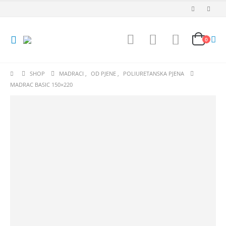
0
SHOP
MADRACI
,
OD PJENE
,
POLIURETANSKA PJENA
MADRAC BASIC 150×220