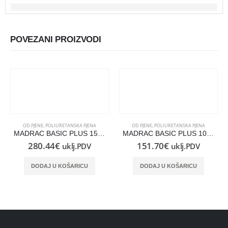
POVEZANI PROIZVODI
OD PJENE
,
POLIURETANSKA PJENA
OD PJENE
,
POLIURETANSKA PJENA
MADRAC BASIC PLUS 150×210
MADRAC BASIC PLUS 100×190
280.44
€
151.70
€
uklj.PDV
uklj.PDV
DODAJ U KOŠARICU
DODAJ U KOŠARICU