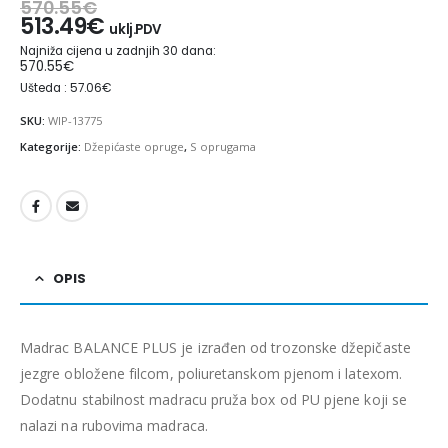
570.55
€
513.49
€
uklj.PDV
Najniža cijena u zadnjih 30 dana:
570.55
€
Ušteda : 57.06€
SKU:
WIP-13775
Kategorije:
Džepićaste opruge
,
S oprugama
OPIS
Madrac BALANCE PLUS je izrađen od trozonske džepičaste
jezgre obložene filcom, poliuretanskom pjenom i latexom.
Dodatnu stabilnost madracu pruža box od PU pjene koji se
nalazi na rubovima madraca.