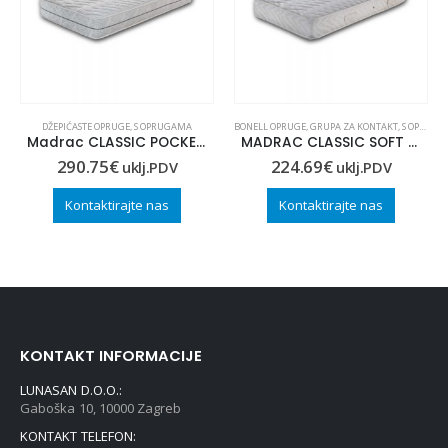
DŽEPIĆASTE OPRUGE
,
S OPRUGAMA
BONELL OPRUGE
,
GRUPA ZA KONTAKT
,
S OPRUGAMA
Madrac CLASSIC POCKET 100×200
MADRAC CLASSIC SOFT 90×210
290.75
€
224.69
€
uklj.PDV
uklj.PDV
Kontaktirajte nas
Kontaktirajte nas
KONTAKT INFORMACIJE
LUNASAN D.O.O.:
Gaboška 10, 10000 Zagreb
KONTAKT TELEFON: