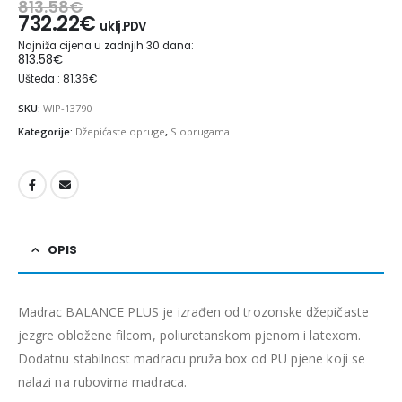
813.58
€
732.22
€
uklj.PDV
Najniža cijena u zadnjih 30 dana:
813.58
€
Ušteda : 81.36€
SKU:
WIP-13790
Kategorije:
Džepićaste opruge
,
S oprugama
OPIS
Madrac BALANCE PLUS je izrađen od trozonske džepičaste
jezgre obložene filcom, poliuretanskom pjenom i latexom.
Dodatnu stabilnost madracu pruža box od PU pjene koji se
nalazi na rubovima madraca.