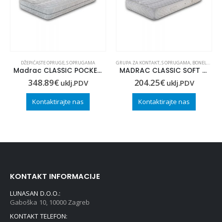
DŽEPIĆASTE OPRUGE
,
S OPRUGAMA
GRUPA ZA KONTAKT
,
S OPRUGAMA
,
BONELL OPRUGE
Madrac CLASSIC POCKET 120×200
MADRAC CLASSIC SOFT 90×200
348.89
€
204.25
€
uklj.PDV
uklj.PDV
Kontaktirajte nas
Kontaktirajte nas
KONTAKT INFORMACIJE
LUNASAN D.O.O.:
Gaboška 10, 10000 Zagreb
KONTAKT TELEFON: