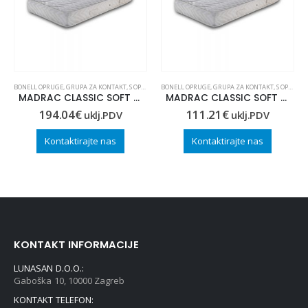
BONELL OPRUGE
,
GRUPA ZA KONTAKT
,
S OPRUGAMA
BONELL OPRUGE
,
GRUPA ZA KONTAKT
,
S OPRUGAMA
MADRAC CLASSIC SOFT 80×190
MADRAC CLASSIC SOFT 70×140
194.04
€
111.21
€
uklj.PDV
uklj.PDV
Kontaktirajte nas
Kontaktirajte nas
KONTAKT INFORMACIJE
LUNASAN D.O.O.:
Gaboška 10, 10000 Zagreb
KONTAKT TELEFON: