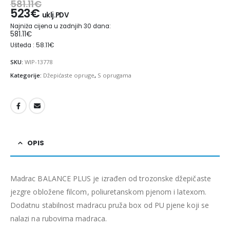
581.11
€
523
€
uklj.PDV
Najniža cijena u zadnjih 30 dana:
581.11
€
Ušteda : 58.11€
SKU:
WIP-13778
Kategorije:
Džepićaste opruge
,
S oprugama
OPIS
Madrac BALANCE PLUS je izrađen od trozonske džepičaste
jezgre obložene filcom, poliuretanskom pjenom i latexom.
Dodatnu stabilnost madracu pruža box od PU pjene koji se
nalazi na rubovima madraca.