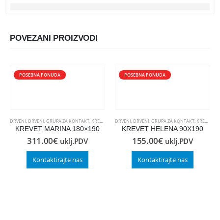
POVEZANI PROIZVODI
POSEBNA PONUDA
POSEBNA PONUDA
DRVENI
,
DRVENI
,
GRUPA ZA KONTAKT
,
KREVETI
,
KREVETI
DRVENI
,
OUTLET
,
DRVENI
,
GRUPA ZA KONTAKT
,
KREVETI
,
K
KREVET MARINA 180×190
KREVET HELENA 90X190
311.00
€
155.00
€
uklj.PDV
uklj.PDV
Kontaktirajte nas
Kontaktirajte nas