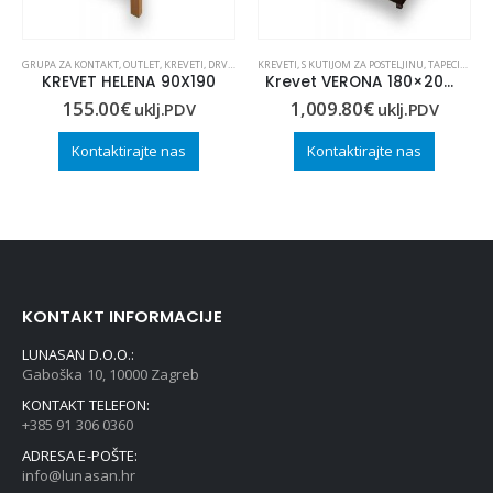
,
KREVETI
GRUPA ZA KONTAKT
,
OUTLET
,
OUTLET
,
KREVETI
,
DRVENI
,
KREVETI
KREVETI
,
DRVENI
,
S KUTIJOM ZA POSTELJINU
,
TAPECIRANI
KREVET HELENA 90X190
Krevet VERONA 180×200 (dekor 3)
155.00
€
1,009.80
€
uklj.PDV
uklj.PDV
Kontaktirajte nas
Kontaktirajte nas
KONTAKT INFORMACIJE
LUNASAN D.O.O.:
Gaboška 10, 10000 Zagreb
KONTAKT TELEFON:
+385 91 306 0360
ADRESA E-POŠTE:
info@lunasan.hr