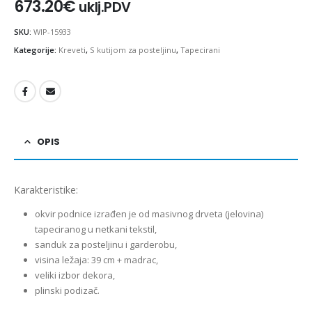
673.20
€
uklj.PDV
SKU:
WIP-15933
Kategorije:
Kreveti
,
S kutijom za posteljinu
,
Tapecirani
OPIS
Karakteristike:
okvir podnice izrađen je od masivnog drveta (jelovina)
tapeciranog u netkani tekstil,
sanduk za posteljinu i garderobu,
visina ležaja: 39 cm + madrac,
veliki izbor dekora,
plinski podizač.