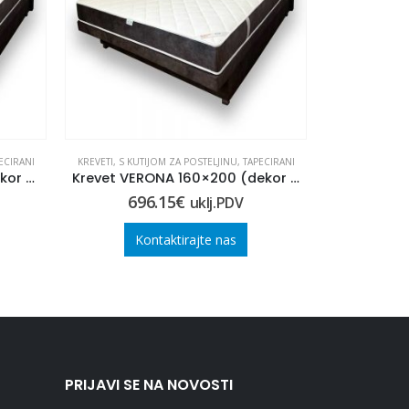
ECIRANI
KREVETI
,
S KUTIJOM ZA POSTELJINU
,
TAPECIRANI
KREVETI
,
S KUT
Krevet VERONA 90×200 (dekor 3)
Krevet VERONA 160×200 (dekor 1)
696.15
€
71
uklj.PDV
Kontaktirajte nas
Ko
PRIJAVI SE NA NOVOSTI