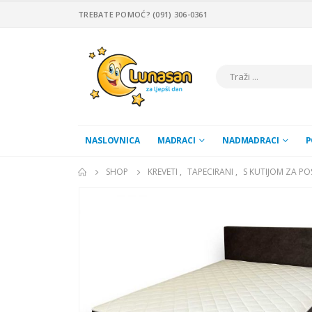
TREBATE POMOĆ? (091) 306-0361
NASLOVNICA
MADRACI
NADMADRACI
P
SHOP
KREVETI
,
TAPECIRANI
,
S KUTIJOM ZA PO