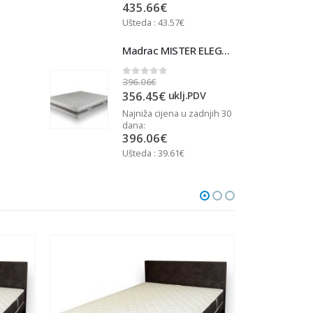
435.66
€
Ušteda : 43.57€
U
Madrac MISTER ELEGANCE 90x200
Madrac MISTER ELEGANCE 90x200
396.06
€
3
0
out of 5
356.45
€
j.PDV
uklj.PDV
u zadnjih 30
Najniža cijena u zadnjih 30
N
dana:
d
396.06
€
Ušteda : 39.61€
U