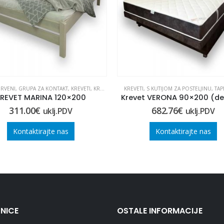
RVENI
,
GRUPA ZA KONTAKT
,
KREVETI
,
KREVETI
,
OUTLET
KREVETI
,
S KUTIJOM ZA POSTELJINU
,
TAP
REVET MARINA 120×200
311.00
€
682.76
€
uklj.PDV
uklj.PDV
Kontaktirajte nas
Kontaktirajte nas
NICE
OSTALE INFORMACIJE