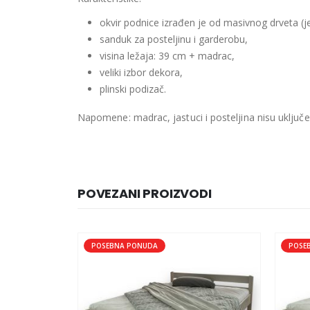
okvir podnice izrađen je od masivnog drveta (je
sanduk za posteljinu i garderobu,
visina ležaja: 39 cm + madrac,
veliki izbor dekora,
plinski podizač.
Napomene: madrac, jastuci i posteljina nisu uključen
POVEZANI PROIZVODI
POSEBNA PONUDA
POSE