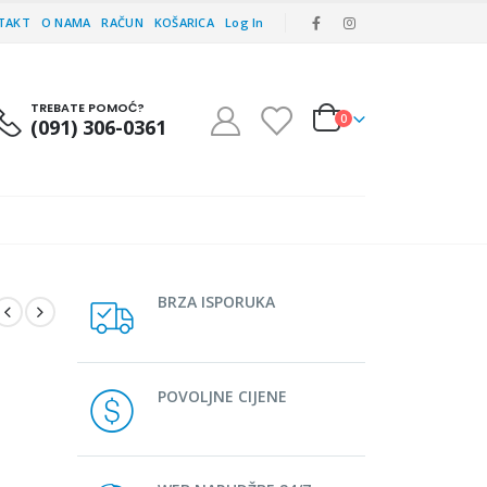
TAKT
O NAMA
RAČUN
KOŠARICA
Log In
TREBATE POMOĆ?
0
(091) 306-0361
BRZA ISPORUKA
POVOLJNE CIJENE