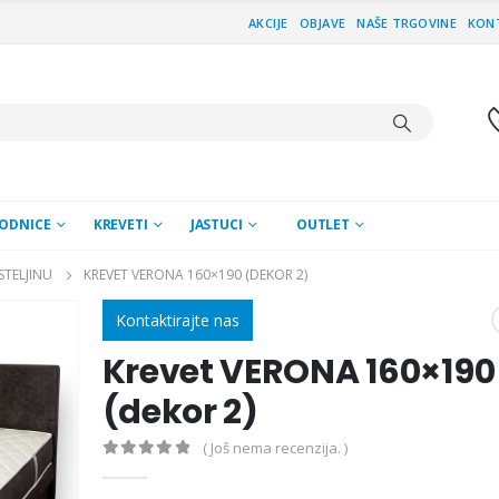
AKCIJE
OBJAVE
NAŠE TRGOVINE
KON
ODNICE
KREVETI
JASTUCI
OUTLET
STELJINU
KREVET VERONA 160×190 (DEKOR 2)
Kontaktirajte nas
Krevet VERONA 160×190
(dekor 2)
( Još nema recenzija. )
0
out of 5