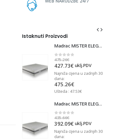
WEB NARUDŽBE 24/7
Istaknuti Proizvodi
Madrac MISTER ELEGANCE 90x220
Madrac MISTER ELEGANCE 90x220
475.26
€
4
0
out of 5
427.73
€
j.PDV
uklj.PDV
u zadnjih 30
Najniža cijena u zadnjih 30
N
dana:
d
475.26
€
Ušteda : 47.53€
U
Madrac MISTER ELEGANCE 90x210
Madrac MISTER ELEGANCE 90x210
435.66
€
4
0
out of 5
392.09
€
j.PDV
uklj.PDV
u zadnjih 30
Najniža cijena u zadnjih 30
N
dana:
d