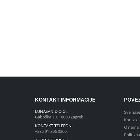
KONTAKT INFORMACIJE
POVE
LUNASAN D.O.O.:
Sve naše
Gaboška 10, 10000 Zagreb
Kontakt
KONTAKT TELEFON:
O nama
+385 91 306 0360
Politika
ADRESA E-POŠTE: