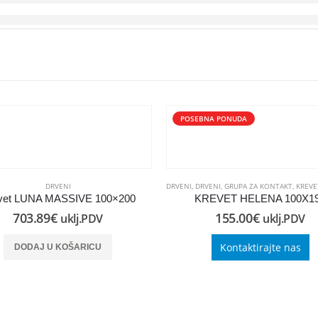
POSEBNA PONUDA
DRVENI
DRVENI
,
DRVENI
,
GRUPA ZA KONTAKT
,
KREVE
vet LUNA MASSIVE 100×200
KREVET HELENA 100X1
703.89
€
155.00
€
uklj.PDV
uklj.PDV
Kontaktirajte nas
DODAJ U KOŠARICU