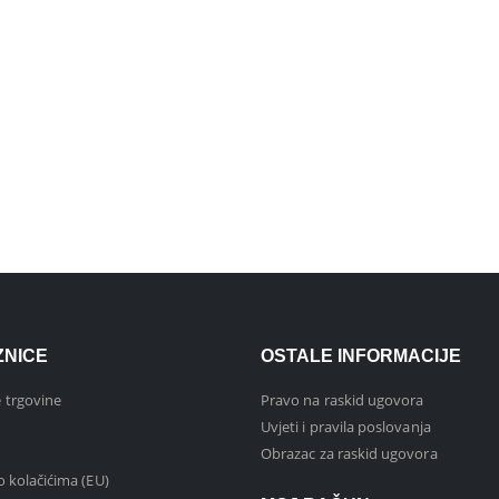
ZNICE
OSTALE INFORMACIJE
 trgovine
Pravo na raskid ugovora
Uvjeti i pravila poslovanja
Obrazac za raskid ugovora
 o kolačićima (EU)