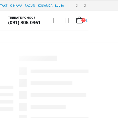
TAKT
O NAMA
RAČUN
KOŠARICA
Log In
TREBATE POMOĆ?
0
(091) 306-0361