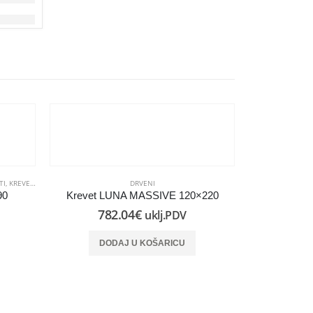
-10%
TI
,
KREVETI
,
OUTLET
DRVENI
90
Krevet LUNA MASSIVE 120×220
Krevet L
782.04
€
uklj.PDV
67
DODAJ U KOŠARICU
Najniža c
DO