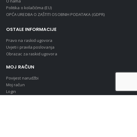
O nama
Politika o kolačićima (EU)
OPĆA UREDBA O ZAŠTITI OSOBNIH PODATAKA (GDPR)
OSTALE INFORMACIJE
Pravo na raskid ugovora
Uvjeti i pravila poslovanja
Obrazac za raskid ugovora
MOJ RAČUN
Povijest narudžbi
Moj račun
Login
PRIJAVI SE NA NOVOSTI
UŠTEDI !!! Primaj najnovije informacije o događajima i super
popustima :