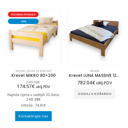
POSEBNA PONUDA
-30%
DRVENI
,
GRUPA ZA KONTAKT
DRVENI
Krevet MIKRO 80×200
Krevet LUNA MASSIVE 120×220
782.04
€
249.38
€
uklj.PDV
174.57
€
uklj.PDV
DODAJ U KOŠARICU
Najniža cijena u zadnjih 30 dana:
249.38
€
Ušteda : 74.81€
Kontaktirajte nas