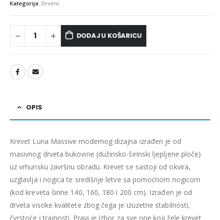
Kategorija:
Drveni
DODAJ U KOŠARICU
OPIS
Krevet Luna Massive modernog dizajna izrađen je od
masivnog drveta bukovine (dužinsko-širinski ljepljene ploče)
uz vrhunsku završnu obradu. Krevet se sastoji od okvira,
uzglavlja i nogica te središnje letve
sa pomoćnom nogicom
(kod kreveta širine 140, 160, 180 i 200 cm).
Izrađen je od
drveta visoke kvalitete zbog čega je izuzetne stabilnosti,
čvrstoće i trajnosti. Pravi je izbor za sve one koji žele krevet