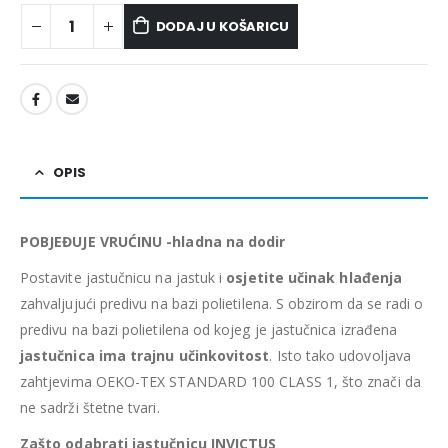
DODAJ U KOŠARICU
OPIS
POBJEĐUJE VRUĆINU -hladna na dodir
Postavite jastučnicu na jastuk i
osjetite učinak hlađenja
zahvaljujući predivu na bazi polietilena. S obzirom da se radi o
predivu na bazi polietilena od kojeg je jastučnica izrađena
jastučnica ima trajnu učinkovitost
. Isto tako udovoljava
zahtjevima OEKO-TEX STANDARD 100 CLASS 1, što znači da
ne sadrži štetne tvari.
Zašto odabrati jastučnicu INVICTUS