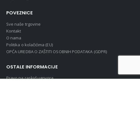
POVEZNICE
Sve naše trgovine
Kontakt
O nama
Politika o kolačićima (EU)
OPĆA UREDBA O ZAŠTITI OSOBNIH PODATAKA (GDPR)
OSTALE INFORMACIJE
Pravo na raskid ugovora
Uvjeti i pravila poslovanja
Obrazac za raskid ugovora
MOJ RAČUN
Povijest narudžbi
Moj račun
Login