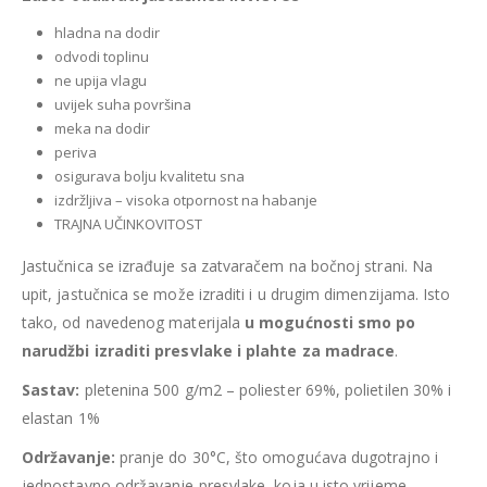
hladna na dodir
odvodi toplinu
ne upija vlagu
uvijek suha površina
meka na dodir
periva
osigurava bolju kvalitetu sna
izdržljiva – visoka otpornost na habanje
TRAJNA UČINKOVITOST
Jastučnica se izrađuje sa zatvaračem na bočnoj strani. Na
upit, jastučnica se može izraditi i u drugim dimenzijama. Isto
tako, od navedenog materijala
u mogućnosti smo po
narudžbi izraditi presvlake i plahte za madrace
.
Sastav:
pletenina 500 g/m
2
– poliester 69%, polietilen 30% i
elastan 1%
Održavanje:
pranje do 30°C, što omogućava dugotrajno i
jednostavno održavanje presvlake, koja u isto vrijeme