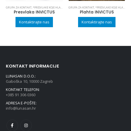
GRUPA ZA KONTAKT
,
*PRESVLAKE KOJE HLADE
GRUPA ZA KONTAKT
,
*PRESVLAKE KOJE HLADE
Presvlaka INVICTUS
Plahta INVICTUS
Kontaktirajte nas
Kontaktirajte nas
KONTAKT INFORMACIJE
LUNASAN D.O.O.:
Gaboška 10, 10000 Zagreb
KONTAKT TELEFON:
+385 91 306 0360
ADRESA E-POŠTE:
info@lunasan.hr