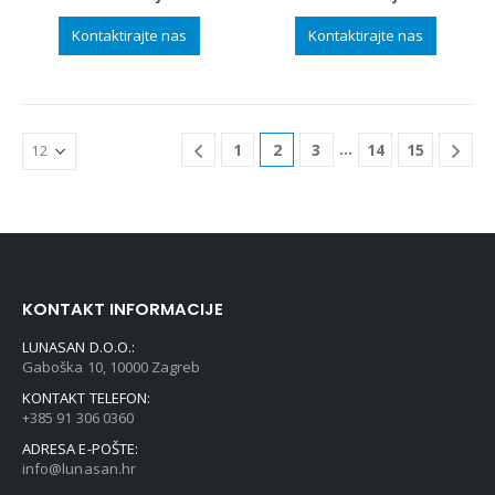
 90×190 – izložbeni uzorak
Plahta INVICTUS
Jastučnica INVICT
34.28
€
uklj.
Kontaktirajte nas
Kontaktirajte nas
Kontaktirajte nas
DODAJ U KOŠAR
…
1
2
3
14
15
KONTAKT INFORMACIJE
LUNASAN D.O.O.:
Gaboška 10, 10000 Zagreb
KONTAKT TELEFON:
+385 91 306 0360
ADRESA E-POŠTE:
info@lunasan.hr