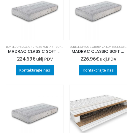
Madrac MISTER ELEGANCE 90x220
 30
BONELL OPRUGE
,
GRUPA ZA KONTAKT
,
S OPRUGAMA
BONELL OPRUGE
,
GRUPA ZA KONTAKT
,
S OPRUGAMA
MADRAC CLASSIC SOFT 90×210
MADRAC CLASSIC SOFT 100×190
224.69
€
226.96
€
uklj.PDV
uklj.PDV
Madrac MISTER ELEGANCE 90x210
Kontaktirajte nas
Kontaktirajte nas
 30
Madrac MISTER ELEGANCE 90x200