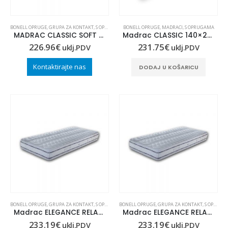
 30
BONELL OPRUGE
,
GRUPA ZA KONTAKT
,
S OPRUGAMA
BONELL OPRUGE
,
MADRACI
,
S OPRUGAMA
MADRAC CLASSIC SOFT 100×200
Madrac CLASSIC 140×200
226.96
€
231.75
€
uklj.PDV
uklj.PDV
Kontaktirajte nas
DODAJ U KOŠARICU
POSEBNA PONUDA
POSEBNA PONUDA
BONELL OPRUGE
,
GRUPA ZA KONTAKT
,
S OPRUGAMA
BONELL OPRUGE
,
GRUPA ZA KONTAKT
,
S OPRUGAMA
Madrac ELEGANCE RELAX 80×190
Madrac ELEGANCE RELAX 90×190
233.19
€
233.19
€
TLET
*PRESVLAKE KOJE HLADE
,
GRUPA ZA KONTAKT
*PRESVLAKE KOJE HLADE
,
JASTUČ
uklj.PDV
uklj.PDV