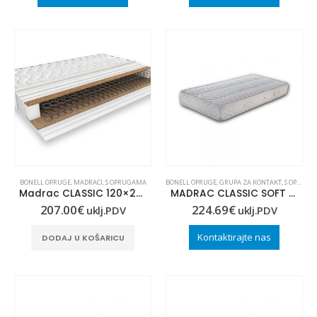
BONELL OPRUGE
,
MADRACI
,
S OPRUGAMA
BONELL OPRUGE
,
GRUPA ZA KONTAKT
,
S OPRUGAMA
Madrac CLASSIC 120×200
MADRAC CLASSIC SOFT 80×210
207.00
€
224.69
€
uklj.PDV
uklj.PDV
Kontaktirajte nas
DODAJ U KOŠARICU