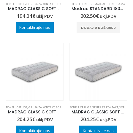
BONELL OPRUGE
,
GRUPA ZA KONTAKT
,
S OPRUGAMA
BONELL OPRUGE
,
MADRACI
,
S OPRUGAMA
MADRAC CLASSIC SOFT 90×190
Madrac STANDARD 180×200
194.04
€
202.50
€
uklj.PDV
uklj.PDV
Kontaktirajte nas
DODAJ U KOŠARICU
BONELL OPRUGE
,
GRUPA ZA KONTAKT
,
S OPRUGAMA
BONELL OPRUGE
,
GRUPA ZA KONTAKT
,
S OPRUGAMA
MADRAC CLASSIC SOFT 80×200
MADRAC CLASSIC SOFT 90×200
204.25
€
204.25
€
uklj.PDV
uklj.PDV
Kontaktirajte nas
Kontaktirajte nas