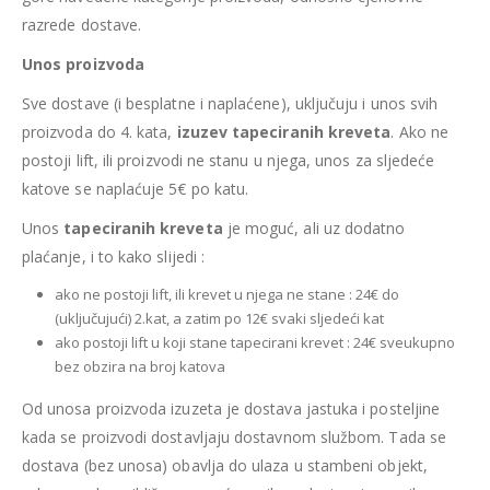
razrede dostave.
Unos proizvoda
Sve dostave (i besplatne i naplaćene), uključuju i unos svih
proizvoda do 4. kata,
izuzev tapeciranih kreveta
. Ako ne
postoji lift, ili proizvodi ne stanu u njega, unos za sljedeće
katove se naplaćuje 5€ po katu.
Unos
tapeciranih kreveta
je moguć, ali uz dodatno
plaćanje, i to kako slijedi :
ako ne postoji lift, ili krevet u njega ne stane : 24€ do
(uključujući) 2.kat, a zatim po 12€ svaki sljedeći kat
ako postoji lift u koji stane tapecirani krevet : 24€ sveukupno
bez obzira na broj katova
Od unosa proizvoda izuzeta je dostava jastuka i posteljine
kada se proizvodi dostavljaju dostavnom službom. Tada se
dostava (bez unosa) obavlja do ulaza u stambeni objekt,