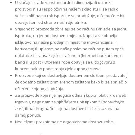
U slučaju izrade vanstandardnih dimenzija ili da neki
proizvodi nisu raspoloživi na našem skladištu ili se radi o
većim količinama rok isporuke se produžuje, o čemu ćete biti
obaviješteni od strane naših djelatnika.
Vrijednosti proizvoda zbrajaju se po računu i vrijede za jednu
isporuku, na jedno dostavno mjesto. Naplata se obavlja
isključivo na našim prodajnim mjestima (novčanicama ili
karticama) ili uplatom na naše poslovne račune putem opće
uplatnice ili transakcijskim računom (Internet bankarstvo, u
banci ili u pošti). Otprema robe obavlja se u dogovoru s
kupcem nakon podmirenja cjelokupnog iznosa.
Proizvode koji se dostavljaju dostavnom službom prodavatelj
će dodatno zaštititi primjerenom zaštitom kako bi se spriječilo
oštećenje njenog sadržaja.
Za proizvode koje nije moguće odmah kupiti i platiti kroz web
trgovinu, nego nam za njih šaljete upit tipkom "
Kontaktirajte
nas
", ili na drugi način - cijena dostave biti će iskazana na
samoj ponudi.
Nedjeljom i praznicima ne organiziramo dostavu robe.