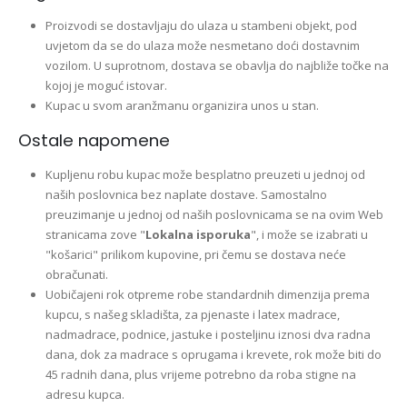
Proizvodi se dostavljaju do ulaza u stambeni objekt, pod
uvjetom da se do ulaza može nesmetano doći dostavnim
vozilom. U suprotnom, dostava se obavlja do najbliže točke na
kojoj je moguć istovar.
Kupac u svom aranžmanu organizira unos u stan.
Ostale napomene
Kupljenu robu kupac može besplatno preuzeti u jednoj od
naših poslovnica bez naplate dostave. Samostalno
preuzimanje u jednoj od naših poslovnicama se na ovim Web
stranicama zove "
Lokalna isporuka
", i može se izabrati u
"košarici" prilikom kupovine, pri čemu se dostava neće
obračunati.
Uobičajeni rok otpreme robe standardnih dimenzija prema
kupcu, s našeg skladišta, za pjenaste i latex madrace,
nadmadrace, podnice, jastuke i posteljinu iznosi dva radna
dana, dok za madrace s oprugama i krevete, rok može biti do
45 radnih dana, plus vrijeme potrebno da roba stigne na
adresu kupca.