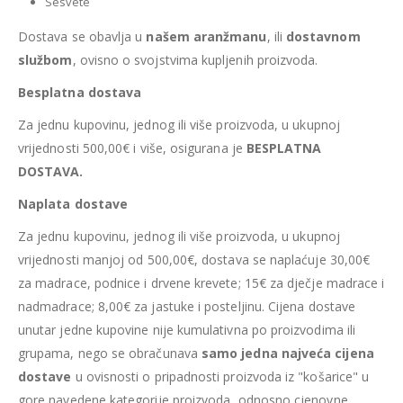
Sesvete
Dostava se obavlja u
našem aranžmanu
, ili
dostavnom
službom
, ovisno o svojstvima kupljenih proizvoda.
Besplatna dostava
Za jednu kupovinu, jednog ili više proizvoda, u ukupnoj
vrijednosti 500,00€ i više, osigurana je
BESPLATNA
DOSTAVA.
Naplata dostave
Za jednu kupovinu, jednog ili više proizvoda, u ukupnoj
vrijednosti manjoj od 500,00€, dostava se naplaćuje 30,00€
za madrace, podnice i drvene krevete; 15€ za dječje madrace i
nadmadrace; 8,00€ za jastuke i posteljinu. Cijena dostave
unutar jedne kupovine nije kumulativna po proizvodima ili
grupama, nego se obračunava
samo jedna najveća cijena
dostave
u ovisnosti o pripadnosti proizvoda iz "košarice" u
gore navedene kategorije proizvoda, odnosno cjenovne