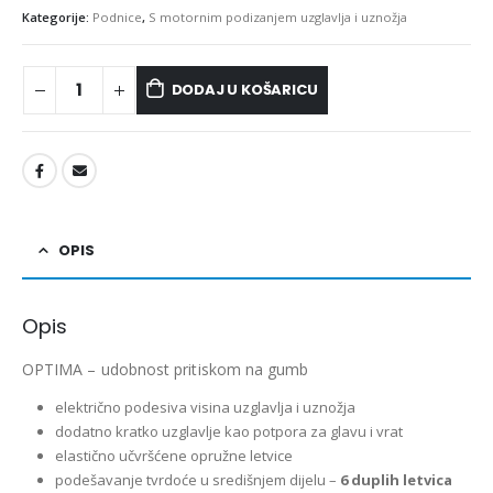
Kategorije:
Podnice
,
S motornim podizanjem uzglavlja i uznožja
DODAJ U KOŠARICU
OPIS
Opis
OPTIMA – udobnost pritiskom na gumb
električno podesiva visina uzglavlja i uznožja
dodatno kratko uzglavlje kao potpora za glavu i vrat
elastično učvršćene opružne letvice
podešavanje tvrdoće u središnjem dijelu –
6 duplih letvica