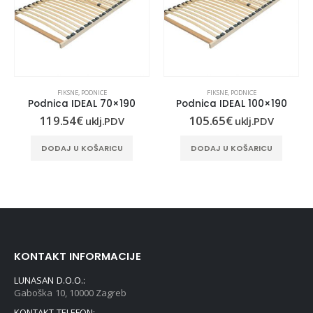
FIKSNE
,
PODNICE
FIKSNE
,
PODNICE
Podnica IDEAL 70×190
Podnica IDEAL 100×190
119.54
€
105.65
€
uklj.PDV
uklj.PDV
DODAJ U KOŠARICU
DODAJ U KOŠARICU
KONTAKT INFORMACIJE
LUNASAN D.O.O.:
Gaboška 10, 10000 Zagreb
KONTAKT TELEFON: