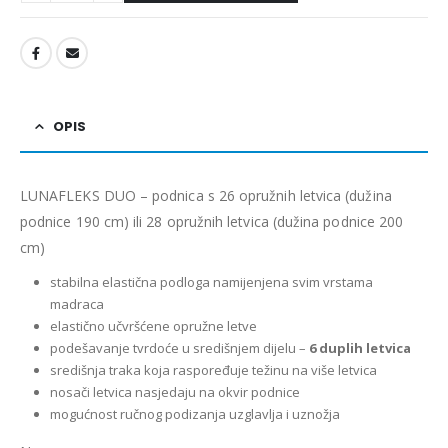
OPIS
LUNAFLEKS DUO – podnica s 26 opružnih letvica (dužina
podnice 190 cm) ili 28 opružnih letvica (dužina podnice 200
cm)
stabilna elastična podloga namijenjena svim vrstama
madraca
elastično učvršćene opružne letve
podešavanje tvrdoće u središnjem dijelu –
6 duplih letvica
središnja traka koja raspoređuje težinu na više letvica
nosači letvica nasjedaju na okvir podnice
mogućnost ručnog podizanja uzglavlja i uznožja