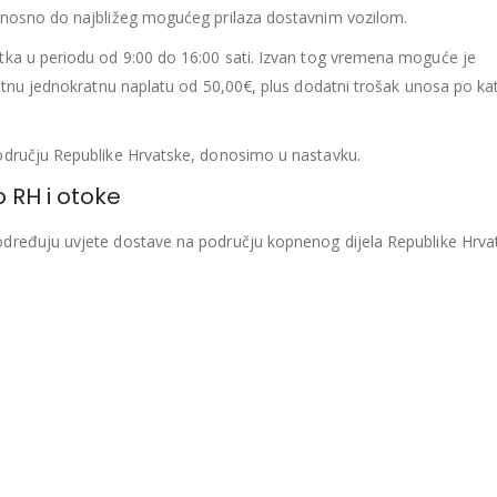
dnosno do najbližeg mogućeg prilaza dostavnim vozilom.
tka u periodu od 9:00 do 16:00 sati. Izvan tog vremena moguće je
datnu jednokratnu naplatu od 50,00€, plus dodatni trošak unosa po ka
odručju Republike Hrvatske, donosimo u nastavku.
o RH i otoke
određuju uvjete dostave na području kopnenog dijela Republike Hrvat
 ili više proizvoda, vrijednosti 500€ i više. Na otoke koji nisu pove
jemo se dostaviti proizvode, već Vas molimo da nas kontaktirate, k