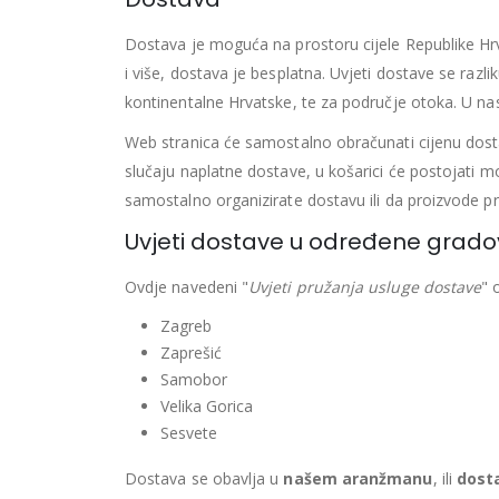
Dostava je moguća na prostoru cijele Republike Hrv
i više, dostava je besplatna. Uvjeti dostave se raz
kontinentalne Hrvatske, te za područje otoka. U na
Web stranica će samostalno obračunati cijenu dostav
slučaju naplatne dostave, u košarici će postojati m
samostalno organizirate dostavu ili da proizvode p
Uvjeti dostave u određene grad
Ovdje navedeni "
Uvjeti pružanja usluge dostave
" 
Zagreb
Zaprešić
Samobor
Velika Gorica
Sesvete
Dostava se obavlja u
našem aranžmanu
, ili
dost