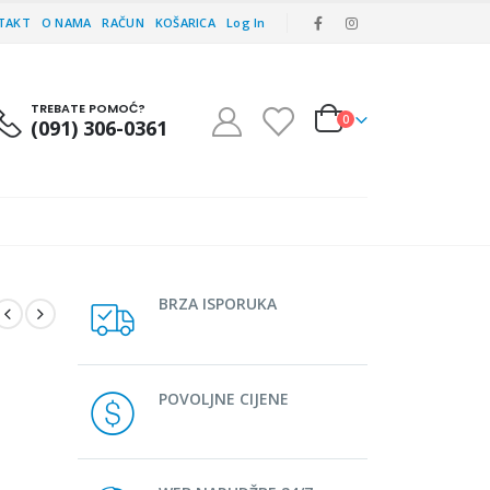
TAKT
O NAMA
RAČUN
KOŠARICA
Log In
TREBATE POMOĆ?
0
(091) 306-0361
BRZA ISPORUKA
POVOLJNE CIJENE