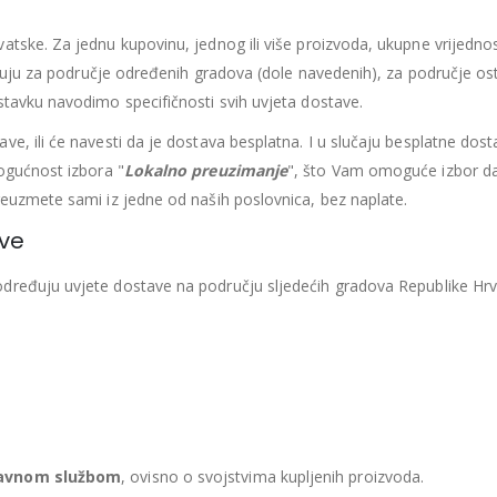
435.66
€
435.66
€
Ušteda : 43.57€
Ušteda : 43.57€
atske. Za jednu kupovinu, jednog ili više proizvoda, ukupne vrijedno
likuju za područje određenih gradova (dole navedenih), za područje os
Madrac MISTER ELEGANCE 90x200
stavku navodimo specifičnosti svih uvjeta dostave.
396.06
€
396.06
€
0
out of 5
0
out of 5
e, ili će navesti da je dostava besplatna. I u slučaju besplatne dost
356.45
€
356.45
€
uklj.PDV
ukl
ogućnost izbora "
Lokalno preuzimanje
", što Vam omoguće izbor d
Najniža cijena u zadnjih 30
Najniža cijena 
reuzmete sami iz jedne od naših poslovnica, bez naplate.
dana:
dana:
396.06
€
396.06
€
ove
Ušteda : 39.61€
Ušteda : 39.61€
određuju uvjete dostave na području sljedećih gradova Republike Hrv
avnom službom
, ovisno o svojstvima kupljenih proizvoda.