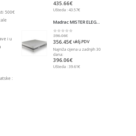
435.66
€
Ušteda : 43.57€
U
sti 500€
tale
Madrac MISTER ELEGANCE 90x200
Madrac MISTER ELEGANCE 90x200
396.06
€
3
0
out of 5
ave i u
356.45
€
j.PDV
uklj.PDV
a
u zadnjih 30
Najniža cijena u zadnjih 30
N
dana:
d
396.06
€
Ušteda : 39.61€
U
atske :