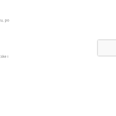
tu, po
ske i
zani
ako bi