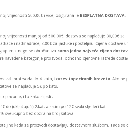
noj vrijednosti 500,00€ i više, osigurana je
BESPLATNA DOSTAVA.
upnoj vrijednosti manjoj od 500,00€, dostava se naplaćuje 30,00€ za
adrace i nadmadrace; 8,00€ za jastuke i posteljinu. Cijena dostave u
li grupama, nego se obračunava
samo jedna najveća cijena dosta
gore navedene kategorije proizvoda, odnosno cjenovne razrede dosta
nos svih proizvoda do 4. kata,
izuzev tapeciranih kreveta
. Ako ne 
e katove se naplaćuje 5€ po katu.
 plaćanje, i to kako slijedi :
 24€ do (uključujući) 2.kat, a zatim po 12€ svaki sljedeći kat
: 24€ sveukupno bez obzira na broj katova
osteljine kada se proizvodi dostavljaju dostavnom službom. Tada se 