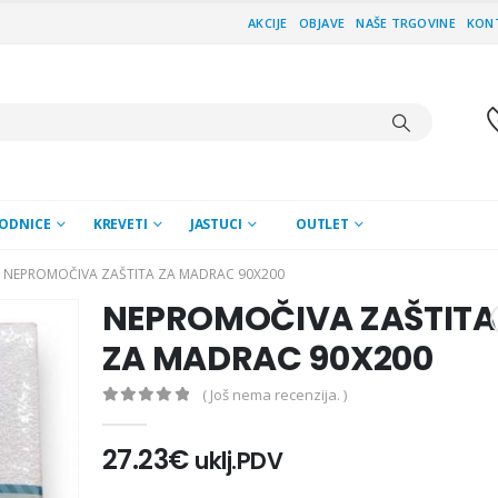
AKCIJE
OBJAVE
NAŠE TRGOVINE
KON
ODNICE
KREVETI
JASTUCI
OUTLET
NEPROMOČIVA ZAŠTITA ZA MADRAC 90X200
NEPROMOČIVA ZAŠTITA
ZA MADRAC 90X200
( Još nema recenzija. )
0
out of 5
27.23
€
uklj.PDV