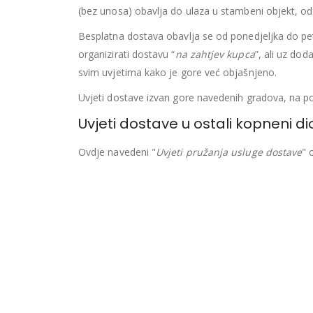
(bez unosa) obavlja do ulaza u stambeni objekt, o
Besplatna dostava obavlja se od ponedjeljka do pe
organizirati dostavu “
na zahtjev kupca
”, ali uz do
svim uvjetima kako je gore već objašnjeno.
Uvjeti dostave izvan gore navedenih gradova, na p
Uvjeti dostave u ostali kopneni di
Ovdje navedeni "
Uvjeti pružanja usluge dostave
" 
Otoka.
Dostava se obavlja
dostavnom službom
.
Besplatna dostava
Dostava je besplatna za jednokratnu kupovinu, jednog
mostom ili trajektnom linijom s kopnom, ne obvezu
zajedno provjerili mogućnost takve dostave.
Naplata dostave