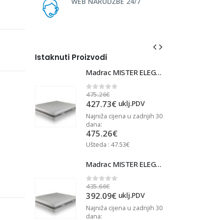
WEB NARUDŽBE 24/7
Istaknuti Proizvodi
Madrac MISTER ELEGANCE 90x220
Madrac MISTER ELEGANCE 90x220
475.26
€
4
0
out of 5
427.73
€
j.PDV
uklj.PDV
u zadnjih 30
Najniža cijena u zadnjih 30
N
dana:
d
475.26
€
Ušteda : 47.53€
U
Madrac MISTER ELEGANCE 90x210
Madrac MISTER ELEGANCE 90x210
435.66
€
4
0
out of 5
392.09
€
j.PDV
uklj.PDV
u zadnjih 30
Najniža cijena u zadnjih 30
N
dana:
d