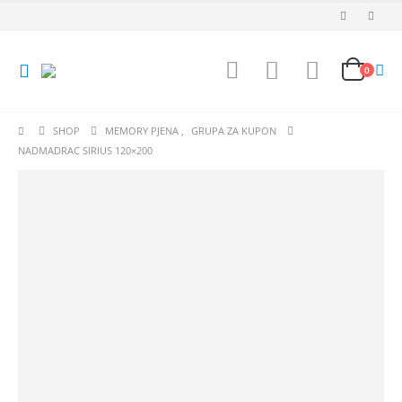
0
SHOP
MEMORY PJENA
,
GRUPA ZA KUPON
NADMADRAC SIRIUS 120×200