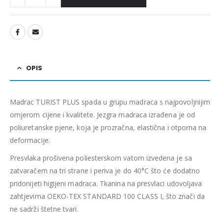
OPIS
Madrac TURIST PLUS spada u grupu madraca s najpovoljnijim
omjerom cijene i kvalitete. Jezgra madraca izrađena je od
poliuretanske pjene, koja je prozračna, elastična i otporna na
deformacije.
Presvlaka prošivena poliesterskom vatom izvedena je sa
zatvaračem na tri strane i periva je do 40°C što će dodatno
pridonijeti higijeni madraca. Tkanina na presvlaci udovoljava
zahtjevima OEKO-TEX STANDARD 100 CLASS I, što znači da
ne sadrži štetne tvari.