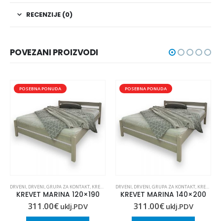
RECENZIJE (0)
POVEZANI PROIZVODI
POSEBNA PONUDA
POSEBNA PONUDA
DRVENI
,
DRVENI
,
GRUPA ZA KONTAKT
,
KREVETI
,
KREVETI
DRVENI
,
OUTLET
,
DRVENI
,
GRUPA ZA KONTAKT
,
KREVETI
,
K
KREVET MARINA 120×190
KREVET MARINA 140×200
311.00
€
311.00
€
uklj.PDV
uklj.PDV