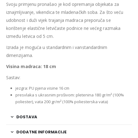
Svoju primjenu pronašao je kod opremanja objekata za
iznajmljivanje, vikendica te mladenačkih soba. Za što veću
udobnost i duži vijek trajanja madraca preporuča se
korištenje elastične letvičaste podnice ne većeg razmaka
između letvica od 5 cm.
Izrada je moguća u standardnim i vanstandardnim
dimenzijama.
Visina madraca: 18 cm
Sastav:
jezgra: PU pjena visine 16 cm
presvlaka s ukrasnim prošivom: pletenina 180 gr/m² (100%
poliester), vata 200 gr/m² (100% poliesterska vata)
DOSTAVA
DODATNE INFORMACIJE