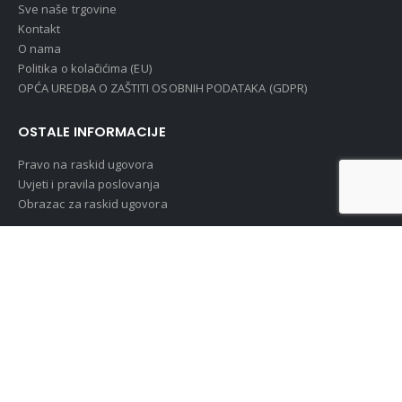
Sve naše trgovine
Kontakt
O nama
Politika o kolačićima (EU)
OPĆA UREDBA O ZAŠTITI OSOBNIH PODATAKA (GDPR)
OSTALE INFORMACIJE
Pravo na raskid ugovora
Uvjeti i pravila poslovanja
Obrazac za raskid ugovora
MOJ RAČUN
Povijest narudžbi
Moj račun
Login
PRIJAVI SE NA NOVOSTI
UŠTEDI !!! Primaj najnovije informacije o događajima i super