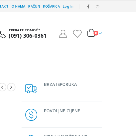
TAKT
O NAMA
RAČUN
KOŠARICA
Log In
TREBATE POMOĆ?
0
(091) 306-0361
BRZA ISPORUKA
POVOLJNE CIJENE