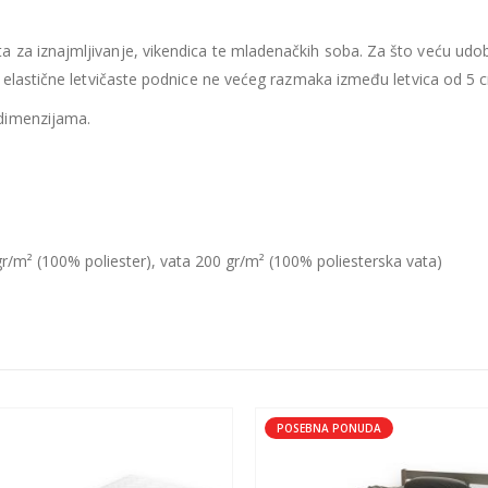
435.66
€
435.66
€
Ušteda : 43.57€
Ušteda : 43.57€
 za iznajmljivanje, vikendica te mladenačkih soba. Za što veću udob
Madrac MISTER ELEGANCE 90x200
e elastične letvičaste podnice ne većeg razmaka između letvica od 5 
dimenzijama.
396.06
€
396.06
€
0
out of 5
0
out of 5
356.45
€
356.45
€
uklj.PDV
ukl
Najniža cijena u zadnjih 30
Najniža cijena 
dana:
dana:
396.06
€
396.06
€
Ušteda : 39.61€
Ušteda : 39.61€
r/m² (100% poliester), vata 200 gr/m² (100% poliesterska vata)
POSEBNA PONUDA