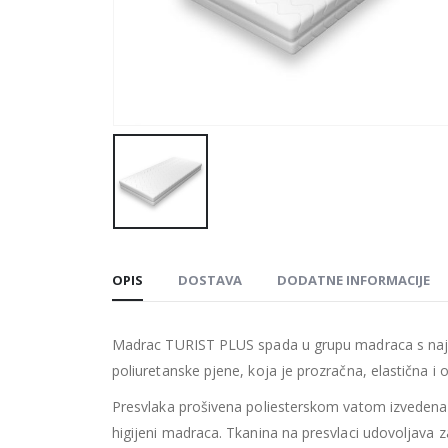
OPIS
DOSTAVA
DODATNE INFORMACIJE
Madrac TURIST PLUS spada u grupu madraca s najpo
poliuretanske pjene, koja je prozračna, elastična i
Presvlaka prošivena poliesterskom vatom izvedena j
higijeni madraca. Tkanina na presvlaci udovoljav