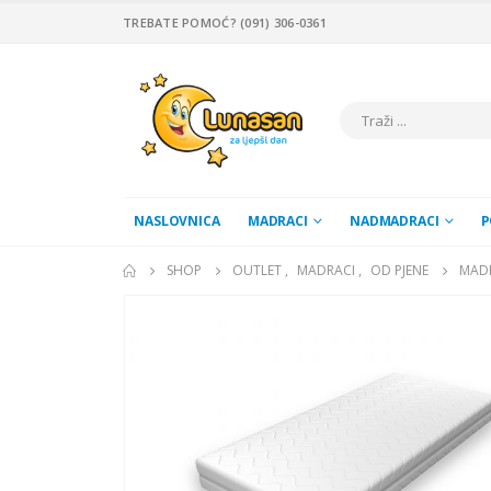
TREBATE POMOĆ? (091) 306-0361
NASLOVNICA
MADRACI
NADMADRACI
P
SHOP
OUTLET
,
MADRACI
,
OD PJENE
MADR