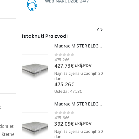
WEB NARUDŽBE 24/7
Istaknuti Proizvodi
Madrac MISTER ELEGANCE 90x220
Madrac MISTER ELEGANCE 90x220
475.26
€
4
0
out of 5
427.73
€
j.PDV
uklj.PDV
u zadnjih 30
Najniža cijena u zadnjih 30
N
dana:
d
475.26
€
Ušteda : 47.53€
U
Madrac MISTER ELEGANCE 90x210
Madrac MISTER ELEGANCE 90x210
d
435.66
€
4
0
out of 5
392.09
€
j.PDV
uklj.PDV
donijeti
u zadnjih 30
Najniža cijena u zadnjih 30
N
 štetne
dana:
d