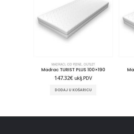
OUTLET
MADRACI
,
OD PJENE
,
OUTLET
S 100×200
Madrac TURIST PLUS 100×190
Ma
147.32
€
.PDV
uklj.PDV
ICU
DODAJ U KOŠARICU