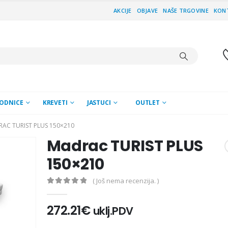
AKCIJE
OBJAVE
NAŠE TRGOVINE
KON
ODNICE
KREVETI
JASTUCI
OUTLET
AC TURIST PLUS 150×210
Madrac TURIST PLUS
150×210
( Još nema recenzija. )
0
out of 5
272.21
€
uklj.PDV