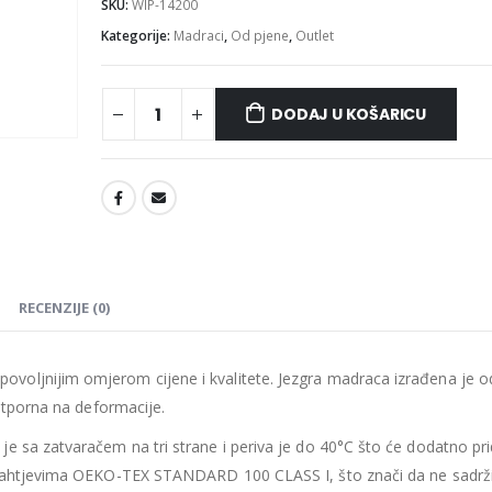
SKU:
WIP-14200
Kategorije:
Madraci
,
Od pjene
,
Outlet
DODAJ U KOŠARICU
Madrac MISTER ELEGANCE 90x220
475.26
€
475.26
€
0
out of 5
0
out of 5
427.73
€
427.73
€
uklj.PDV
ukl
Najniža cijena u zadnjih 30
Najniža cijena 
dana:
dana:
475.26
€
475.26
€
RECENZIJE (0)
Ušteda : 47.53€
Ušteda : 47.53€
Madrac MISTER ELEGANCE 90x210
voljnijim omjerom cijene i kvalitete. Jezgra madraca izrađena je o
 otporna na deformacije.
435.66
€
435.66
€
0
out of 5
0
out of 5
392.09
€
392.09
€
uklj.PDV
ukl
e sa zatvaračem na tri strane i periva je do 40°C što će dodatno pri
Najniža cijena u zadnjih 30
Najniža cijena 
a zahtjevima OEKO-TEX STANDARD 100 CLASS I, što znači da ne sadrži
dana:
dana: