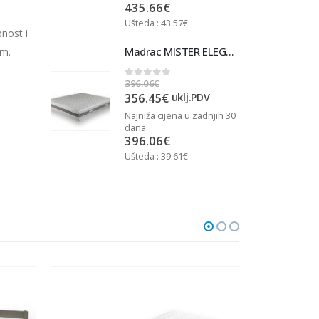
435.66
€
Ušteda : 43.57€
U
nost i
Madrac MISTER ELEGANCE 90x200
Madrac MISTER ELEGANCE 90x200
cm.
396.06
€
3
0
out of 5
356.45
€
j.PDV
uklj.PDV
u zadnjih 30
Najniža cijena u zadnjih 30
N
dana:
d
396.06
€
Ušteda : 39.61€
U
POSEBNA PO