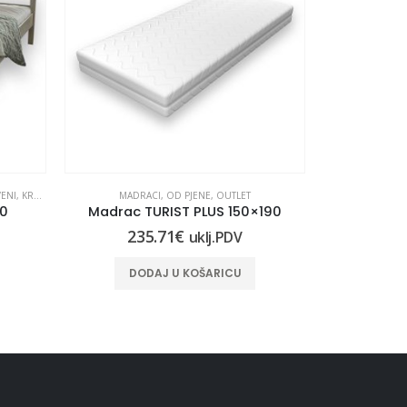
ENI
,
KREVETI
,
DRVENI
MADRACI
,
OD PJENE
,
OUTLET
DRVENI
,
DRVENI
,
00
Madrac TURIST PLUS 150×190
KREVE
235.71
€
31
uklj.PDV
DODAJ U KOŠARICU
Ko