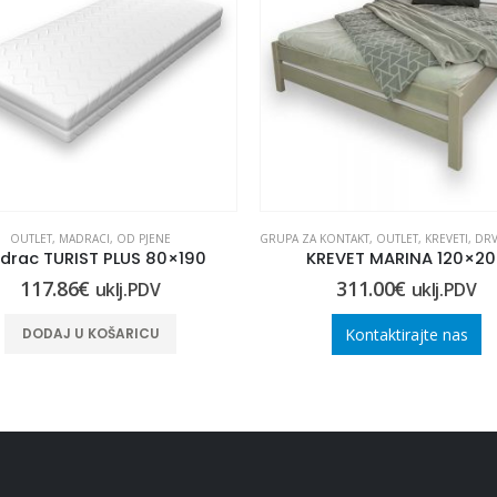
OUTLET
,
MADRACI
,
OD PJENE
GRUPA ZA KONTAKT
,
OUTLET
,
KREVETI
,
DRV
drac TURIST PLUS 80×190
KREVET MARINA 120×2
117.86
€
311.00
€
uklj.PDV
uklj.PDV
DODAJ U KOŠARICU
Kontaktirajte nas