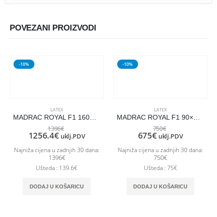
POVEZANI PROIZVODI
-10%
-10%
LATEX
LATEX
MADRAC ROYAL F1 160×220
MADRAC ROYAL F1 90×210
1396
€
750
€
1256.4
€
675
€
uklj.PDV
uklj.PDV
Najniža cijena u zadnjih 30 dana:
Najniža cijena u zadnjih 30 dana:
1396
€
750
€
Ušteda : 139.6€
Ušteda : 75€
DODAJ U KOŠARICU
DODAJ U KOŠARICU