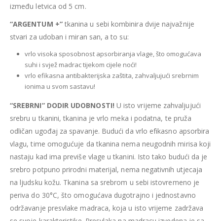
između letvica od 5 cm.
“ARGENTUM +”
tkanina u sebi kombinira dvije najvažnije
stvari za udoban i miran san, a to su:
vrlo visoka sposobnost apsorbiranja vlage, što omogućava
suhi i svjež madrac tijekom cijele noći!
vrlo efikasna antibakterijska zaštita, zahvaljujući srebrnim
ionima u svom sastavu!
“SREBRNI” DODIR UDOBNOSTI!
U isto vrijeme zahvaljujući
srebru u tkanini, tkanina je vrlo meka i podatna, te pruža
odličan ugođaj za spavanje. Budući da vrlo efikasno apsorbira
vlagu, time omogućuje da tkanina nema neugodnih mirisa koji
nastaju kad ima previše vlage u tkanini. Isto tako budući da je
srebro potpuno prirodni materijal, nema negativnih utjecaja
na ljudsku kožu. Tkanina sa srebrom u sebi istovremeno je
periva do 30°C, što omogućava dugotrajno i jednostavno
održavanje presvlake madraca, koja u isto vrijeme zadržava
se svoje karakteristike. Presvlaka na madracu izvedena je sa