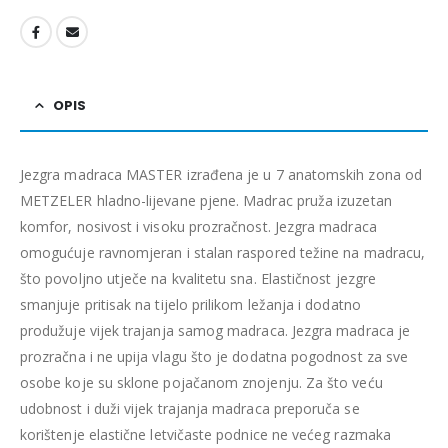
OPIS
Jezgra madraca MASTER izrađena je u 7 anatomskih zona od
METZELER hladno-lijevane pjene. Madrac pruža izuzetan
komfor, nosivost i visoku prozračnost. Jezgra madraca
omogućuje ravnomjeran i stalan raspored težine na madracu,
što povoljno utječe na kvalitetu sna. Elastičnost jezgre
smanjuje pritisak na tijelo prilikom ležanja i dodatno
produžuje vijek trajanja samog madraca. Jezgra madraca je
prozračna i ne upija vlagu što je dodatna pogodnost za sve
osobe koje su sklone pojačanom znojenju. Za što veću
udobnost i duži vijek trajanja madraca preporuča se
korištenje elastične letvičaste podnice ne većeg razmaka