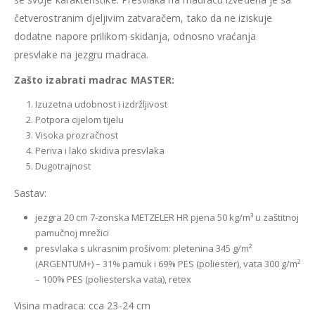
četverostranim djeljivim zatvaračem, tako da ne iziskuje
dodatne napore prilikom skidanja, odnosno vraćanja
presvlake na jezgru madraca.
Zašto izabrati madrac MASTER:
Izuzetna udobnost i izdržljivost
Potpora cijelom tijelu
Visoka prozračnost
Periva i lako skidiva presvlaka
Dugotrajnost
Sastav:
jezgra 20 cm 7-zonska METZELER HR pjena 50 kg/m³ u zaštitnoj
pamučnoj mrežici
presvlaka s ukrasnim prošivom: pletenina 345 g/m²
(ARGENTUM+) – 31% pamuk i 69% PES (poliester), vata 300 g/m²
– 100% PES (poliesterska vata), retex
Visina madraca: cca 23-24 cm