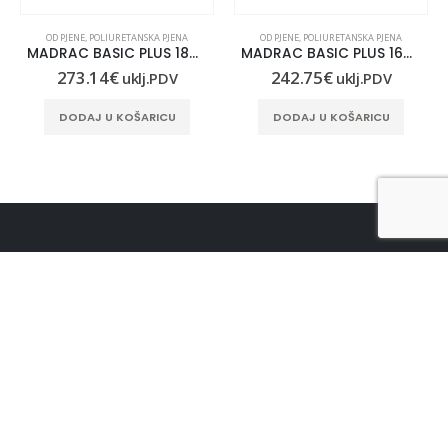
OD PJENE
,
POLIURETANSKA PJENA
OD PJENE
,
POLIURETANSKA PJENA
MADRAC BASIC PLUS 180×200
MADRAC BASIC PLUS 160×200
273.14
€
242.75
€
uklj.PDV
uklj.PDV
DODAJ U KOŠARICU
DODAJ U KOŠARICU
KONTAKT INFORMACIJE
LUNASAN D.O.O.:
Gaboška 10, 10000 Zagreb
KONTAKT TELEFON:
+385 91 306 0360
ADRESA E-POŠTE:
info@lunasan.hr