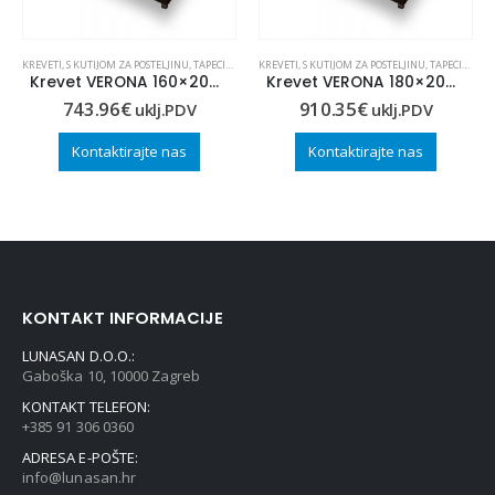
,
KREVETI
KREVETI
,
DRVENI
,
S KUTIJOM ZA POSTELJINU
,
TAPECIRANI
KREVETI
,
S KUTIJOM ZA POSTELJINU
,
TAPECIRANI
Krevet VERONA 160×200 (dekor 2)
Krevet VERONA 180×200 (dekor 2)
743.96
€
910.35
€
uklj.PDV
uklj.PDV
Kontaktirajte nas
Kontaktirajte nas
KONTAKT INFORMACIJE
LUNASAN D.O.O.:
Gaboška 10, 10000 Zagreb
KONTAKT TELEFON:
+385 91 306 0360
ADRESA E-POŠTE:
info@lunasan.hr