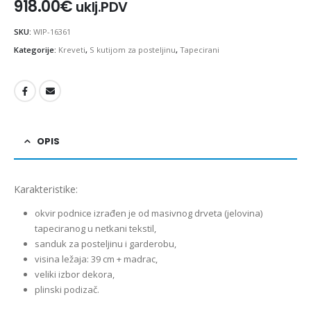
918.00
€
uklj.PDV
SKU:
WIP-16361
Kategorije:
Kreveti
,
S kutijom za posteljinu
,
Tapecirani
OPIS
Karakteristike:
okvir podnice izrađen je od masivnog drveta (jelovina)
tapeciranog u netkani tekstil,
sanduk za posteljinu i garderobu,
visina ležaja: 39 cm + madrac,
veliki izbor dekora,
plinski podizač.