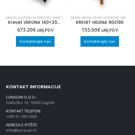
,
KREVETI
KREVETI
,
OUTLET
,
S KUTIJOM ZA POSTELJINU
,
TAPECIRANI
DRVENI
,
DRVENI
,
GRUPA ZA KONTAKT
,
KREVETI
,
K
Krevet VERONA 140×200 (dekor 1)
KREVET HELENA 90X190
673.20
€
155.00
€
uklj.PDV
uklj.PDV
Kontaktirajte nas
Kontaktirajte nas
KONTAKT INFORMACIJE
LUNASAN D.O.O.:
Gaboška 10, 10000 Zagreb
KONTAKT TELEFON:
+385 91 306 0360
ADRESA E-POŠTE:
info@lunasan.hr