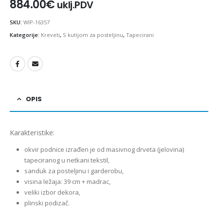
884.00
€
uklj.PDV
SKU:
WIP-16357
Kategorije:
Kreveti
,
S kutijom za posteljinu
,
Tapecirani
OPIS
Karakteristike:
okvir podnice izrađen je od masivnog drveta (jelovina)
tapeciranog u netkani tekstil,
sanduk za posteljinu i garderobu,
visina ležaja: 39 cm + madrac,
veliki izbor dekora,
plinski podizač.