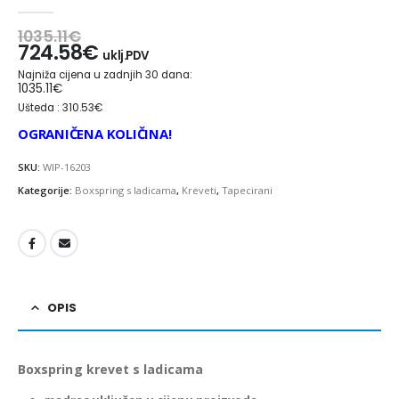
0
out of 5
1035.11
€
724.58
€
uklj.PDV
Najniža cijena u zadnjih 30 dana:
1035.11
€
Ušteda : 310.53€
OGRANIČENA KOLIČINA!
SKU:
WIP-16203
Kategorije:
Boxspring s ladicama
,
Kreveti
,
Tapecirani
OPIS
Boxspring krevet s ladicama