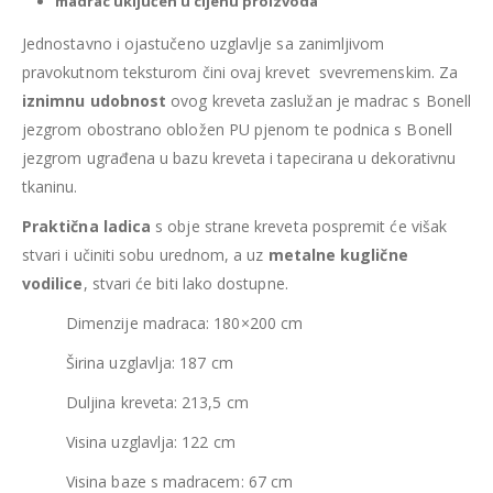
madrac uključen u cijenu proizvoda
Jednostavno i ojastučeno uzglavlje sa zanimljivom
pravokutnom teksturom čini ovaj krevet svevremenskim. Za
iznimnu udobnost
ovog kreveta zaslužan je madrac s Bonell
jezgrom obostrano obložen PU pjenom te podnica s Bonell
jezgrom ugrađena u bazu kreveta i tapecirana u dekorativnu
tkaninu.
Praktična ladica
s obje strane kreveta pospremit će višak
stvari i učiniti sobu urednom, a uz
metalne kuglične
vodilice
, stvari će biti lako dostupne.
Dimenzije madraca: 180×200 cm
Širina uzglavlja: 187 cm
Duljina kreveta: 213,5 cm
Visina uzglavlja: 122 cm
Visina baze s madracem: 67 cm