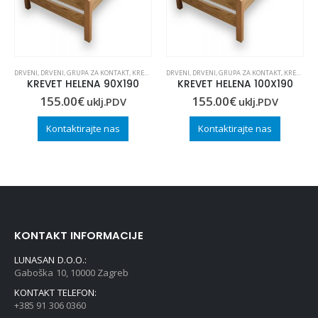
DRVENI
,
DRVENI
,
GRUPA ZA KONTAKT
,
KREVETI
,
KREVETI
DRVENI
,
OUTLET
,
DRVENI
,
GRUPA ZA KONTAKT
,
KREVETI
,
K
KREVET HELENA 90X190
KREVET HELENA 100X190
155.00
€
155.00
€
uklj.PDV
uklj.PDV
Kontaktirajte nas
Kontaktirajte nas
KONTAKT INFORMACIJE
LUNASAN D.O.O.:
Gaboška 10, 10000 Zagreb
KONTAKT TELEFON:
+385 91 306 0360