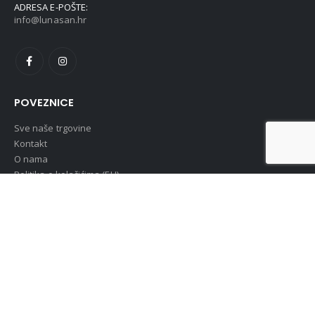
ADRESA E-POŠTE:
info@lunasan.hr
POVEZNICE
Sve naše trgovine
Kontakt
O nama
Politika o kolačićima (EU)
OPĆA UREDBA O ZAŠTITI OSOBNIH PODATAKA (GDPR)
OSTALE INFORMACIJE
Pravo na raskid ugovora
Uvjeti i pravila poslovanja
Obrazac za raskid ugovora
MOJ RAČUN