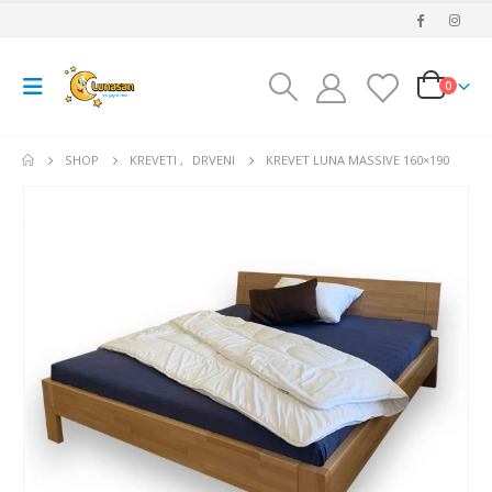
0
SHOP
KREVETI
,
DRVENI
KREVET LUNA MASSIVE 160×190
Madrac MISTER ELEGANCE 90x220
475.26
€
475.26
€
0
out of 5
0
out of 5
427.73
€
427.73
€
uklj.PDV
uklj.
Najniža cijena u
Najniža cijena u
zadnjih 30 dana:
zadnjih 30 dana: