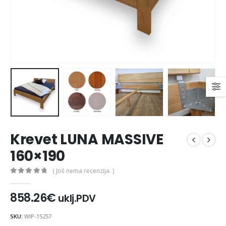
475.26
€
475.26
€
Ušteda : 47.53€
Ušteda : 47.53€
Madrac MISTER ELEGANCE 90x210
435.66
€
435.66
€
0
out of 5
0
out of 5
392.09
€
392.09
€
uklj.PDV
uklj.
Najniža cijena u
Najniža cijena u
zadnjih 30 dana:
zadnjih 30 dana:
435.66
€
435.66
€
Ušteda : 43.57€
Ušteda : 43.57€
Madrac MISTER ELEGANCE 90x200
Krevet LUNA MASSIVE
396.06
€
396.06
€
0
out of 5
0
out of 5
160×190
356.45
€
356.45
€
uklj.PDV
uklj.
Najniža cijena u
Najniža cijena u
( Još nema recenzija. )
zadnjih 30 dana:
zadnjih 30 dana:
0
out of 5
396.06
€
396.06
€
Ušteda : 39.61€
Ušteda : 39.61€
858.26
€
uklj.PDV
SKU:
WIP-15257