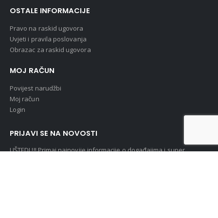
OSTALE INFORMACIJE
Pravo na raskid ugovora
Uvjeti i pravila poslovanja
Obrazac za raskid ugovora
MOJ RAČUN
Povijest narudžbi
Moj račun
Login
PRIJAVI SE NA NOVOSTI
UŠTEDI !!! Primaj najnovije informacije o događajima i super
popustima :