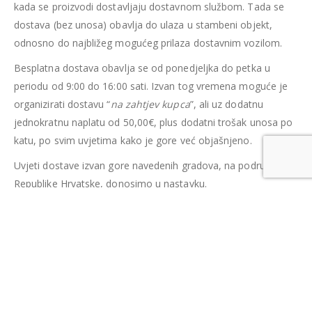
kada se proizvodi dostavljaju dostavnom službom. Tada se
dostava (bez unosa) obavlja do ulaza u stambeni objekt,
odnosno do najbližeg mogućeg prilaza dostavnim vozilom.
Besplatna dostava obavlja se od ponedjeljka do petka u
periodu od 9:00 do 16:00 sati. Izvan tog vremena moguće je
organizirati dostavu “
na zahtjev kupca
”, ali uz dodatnu
jednokratnu naplatu od 50,00€, plus dodatni trošak unosa po
katu, po svim uvjetima kako je gore već objašnjeno.
Uvjeti dostave izvan gore navedenih gradova, na području
Republike Hrvatske, donosimo u nastavku.
Uvjeti dostave u ostali kopneni dio RH i otoke
Ovdje navedeni "
Uvjeti pružanja usluge dostave
" određuju
uvjete dostave na području kopnenog dijela Republike
Hrvatske i Otoka.
Dostava se obavlja
dostavnom službom
.