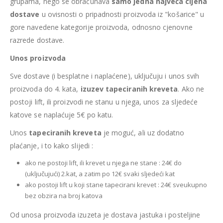
grupama, nego se obračunava
samo jedna najveća cijena
dostave
u ovisnosti o pripadnosti proizvoda iz "košarice" u
gore navedene kategorije proizvoda, odnosno cjenovne
razrede dostave.
Unos proizvoda
Sve dostave (i besplatne i naplaćene), uključuju i unos svih
proizvoda do 4. kata,
izuzev tapeciranih kreveta
. Ako ne
postoji lift, ili proizvodi ne stanu u njega, unos za sljedeće
katove se naplaćuje 5€ po katu.
Unos
tapeciranih kreveta
je moguć, ali uz dodatno
plaćanje, i to kako slijedi :
ako ne postoji lift, ili krevet u njega ne stane : 24€ do
(uključujući) 2.kat, a zatim po 12€ svaki sljedeći kat
ako postoji lift u koji stane tapecirani krevet : 24€ sveukupno
bez obzira na broj katova
Od unosa proizvoda izuzeta je dostava jastuka i posteljine