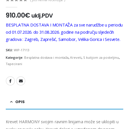
0
out of 5
910.00
€
uklj.PDV
BESPLATNA DOSTAVA I MONTAŽA za sve narudžbe u periodu
od 01.07.2026. do 31.08.2026. godine na području sljedećih
gradova : Zagreb, Zaprešić, Samobor, Velika Gorica i Sesvete.
SKU:
WIP-17113
Kategorije:
Besplatna dostava i montaža
,
Kreveti
,
S kutijom za posteljinu
,
Tapecirani
OPIS
Krevet HARMONY svojim ravnim linijama može se uklopiti u