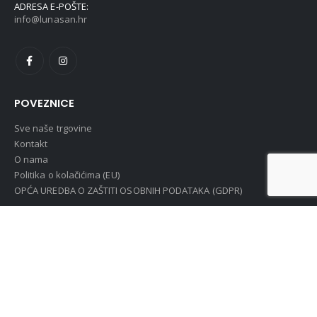
ADRESA E-POŠTE:
info@lunasan.hr
POVEZNICE
Sve naše trgovine
Kontakt
O nama
Politika o kolačićima (EU)
OPĆA UREDBA O ZAŠTITI OSOBNIH PODATAKA (GDPR)
OSTALE INFORMACIJE
Pravo na raskid ugovora
Uvjeti i pravila poslovanja
Obrazac za raskid ugovora
MOJ RAČUN