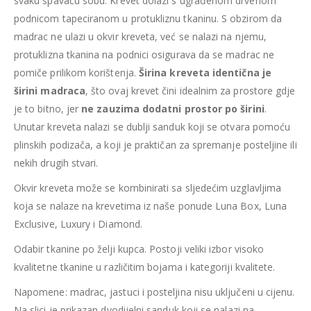
svaku spavaću sobu. Krevet dolazi s ugrađenom drvenom
podnicom tapeciranom u protukliznu tkaninu. S obzirom da
madrac ne ulazi u okvir kreveta, već se nalazi na njemu,
protuklizna tkanina na podnici osigurava da se madrac ne
pomiče prilikom korištenja.
Širina kreveta identična je
širini madraca
, što ovaj krevet čini idealnim za prostore gdje
je to bitno, jer
ne zauzima dodatni prostor po širini
.
Unutar kreveta nalazi se dublji sanduk koji se otvara pomoću
plinskih podizača, a koji je praktičan za spremanje posteljine ili
nekih drugih stvari.
Okvir kreveta može se kombinirati sa sljedećim uzglavljima
koja se nalaze na krevetima iz naše ponude Luna Box, Luna
Exclusive, Luxury i Diamond.
Odabir tkanine po želji kupca. Postoji veliki izbor visoko
kvalitetne tkanine u različitim bojama i kategoriji kvalitete.
Napomene: madrac, jastuci i posteljina nisu uključeni u cijenu.
Na slici je prikazan dvodijelni sanduk koji se nalazi na