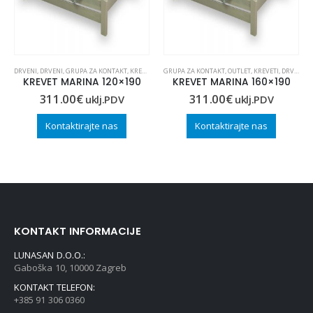
,
KREVETI
DRVENI
,
OUTLET
,
DRVENI
,
GRUPA ZA KONTAKT
,
KREVETI
,
KREVETI
GRUPA ZA KONTAKT
,
OUTLET
,
OUTLET
,
KREVETI
,
DRVENI
,
K
KREVET MARINA 120×190
KREVET MARINA 160×190
311.00
€
311.00
€
uklj.PDV
uklj.PDV
Kontaktirajte nas
Kontaktirajte nas
KONTAKT INFORMACIJE
LUNASAN D.O.O.:
Gaboška 10, 10000 Zagreb
KONTAKT TELEFON:
+385 91 306 0360