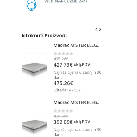
WEB NARUDŽBE 24/7
Istaknuti Proizvodi
Madrac MISTER ELEGANCE 90x220
Madrac MISTER ELEGANCE 90x220
475.26
€
4
0
out of 5
427.73
€
j.PDV
uklj.PDV
u zadnjih 30
Najniža cijena u zadnjih 30
N
dana:
d
475.26
€
Ušteda : 47.53€
U
Madrac MISTER ELEGANCE 90x210
Madrac MISTER ELEGANCE 90x210
435.66
€
4
0
out of 5
392.09
€
j.PDV
uklj.PDV
u zadnjih 30
Najniža cijena u zadnjih 30
N
dana:
d