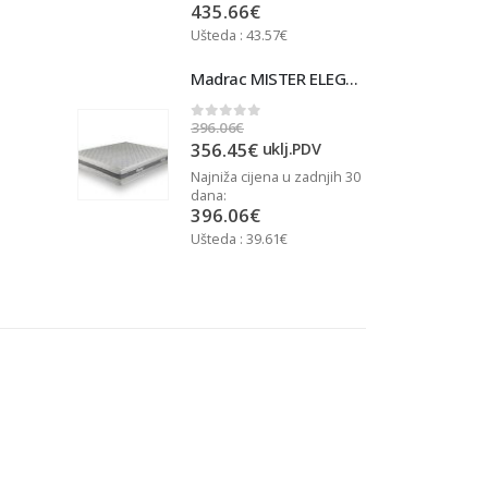
435.66
€
Ušteda : 43.57€
U
Madrac MISTER ELEGANCE 90x200
Madrac MISTER ELEGANCE 90x200
396.06
€
3
0
out of 5
356.45
€
j.PDV
uklj.PDV
u zadnjih 30
Najniža cijena u zadnjih 30
N
dana:
d
396.06
€
Ušteda : 39.61€
U