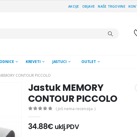
AKCIJE
OBJAVE
NAŠE TRGOVINE
KON
ODNICE
KREVETI
JASTUCI
OUTLET
 MEMORY CONTOUR PICCOLO
Jastuk MEMORY
CONTOUR PICCOLO
( Još nema recenzija. )
0
out of 5
34.88
€
uklj.PDV