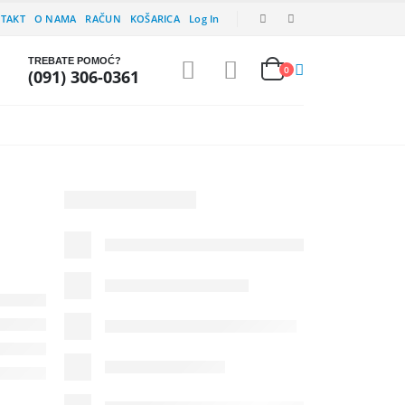
TAKT
O NAMA
RAČUN
KOŠARICA
Log In
TREBATE POMOĆ?
0
(091) 306-0361