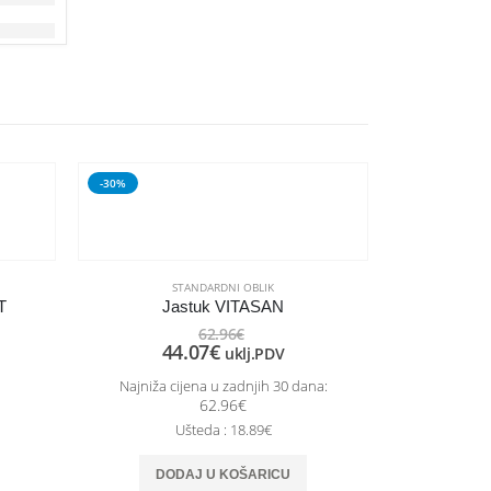
-30%
STANDARDNI OBLIK
T
Jastuk VITASAN
62.96
€
44.07
€
uklj.PDV
Najniža cijena u zadnjih 30 dana:
62.96
€
Ušteda : 18.89€
DODAJ U KOŠARICU
S