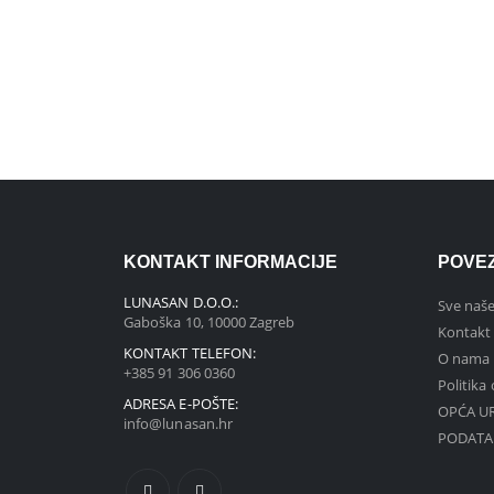
KONTAKT INFORMACIJE
POVE
LUNASAN D.O.O.:
Sve naše
Gaboška 10, 10000 Zagreb
Kontakt
KONTAKT TELEFON:
O nama
+385 91 306 0360
Politika
ADRESA E-POŠTE:
OPĆA UR
info@lunasan.hr
PODATA