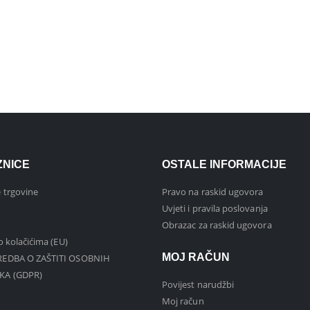
ZNICE
OSTALE INFORMACIJE
 trgovine
Pravo na raskid ugovora
Uvjeti i pravila poslovanja
Obrazac za raskid ugovora
 o kolačićima (EU)
MOJ RAČUN
EDBA O ZAŠTITI OSOBNIH
KA (GDPR)
Povijest narudžbi
Moj račun