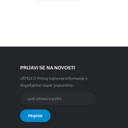
Jastuk
56
DO
PRIJAVI SE NA NOVOSTI
UŠTEDI !!! Primaj najnovije informacije o
događajima i super popustima :