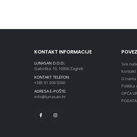
KONTAKT INFORMACIJE
POVEZ
LUNASAN D.O.O.:
Sve naš
Gaboška 10, 10000 Zagreb
Kontakt
KONTAKT TELEFON:
O nama
+385 91 306 0360
Politika
ADRESA E-POŠTE:
OPĆA UR
info@lunasan.hr
PODATA