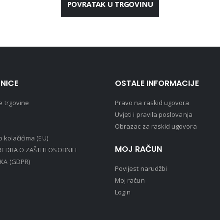
POVRATAK U TRGOVINU
NICE
OSTALE INFORMACIJE
e trgovine
Pravo na raskid ugovora
Uvjeti i pravila poslovanja
Obrazac za raskid ugovora
 o kolačićima (EU)
MOJ RAČUN
EDBA O ZAŠTITI OSOBNIH
KA (GDPR)
Povijest narudžbi
Moj račun
Login