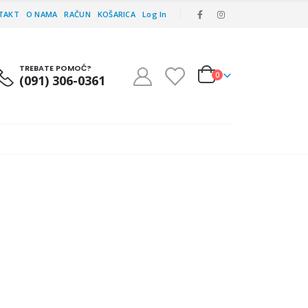
TAKT
O NAMA
RAČUN
KOŠARICA
Log In
TREBATE POMOĆ?
0
(091) 306-0361