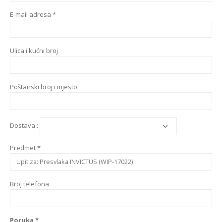
E-mail adresa *
Ulica i kućni broj
Poštanski broj i mjesto
Dostava :
Predmet *
Broj telefona
Poruka *