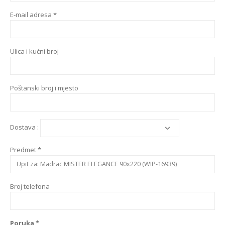
E-mail adresa *
Ulica i kućni broj
Poštanski broj i mjesto
Dostava :
Predmet *
Broj telefona
Poruka *