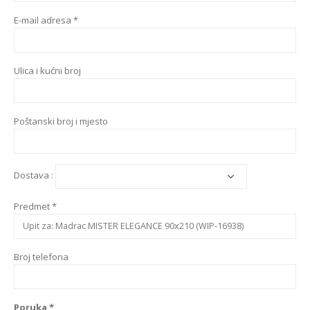
E-mail adresa *
Ulica i kućni broj
Poštanski broj i mjesto
Dostava :
Predmet *
Broj telefona
Poruka *