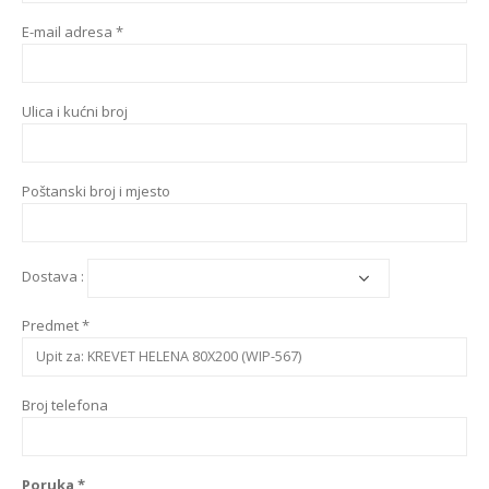
E-mail adresa *
Ulica i kućni broj
Poštanski broj i mjesto
Dostava :
Predmet *
Broj telefona
Poruka *