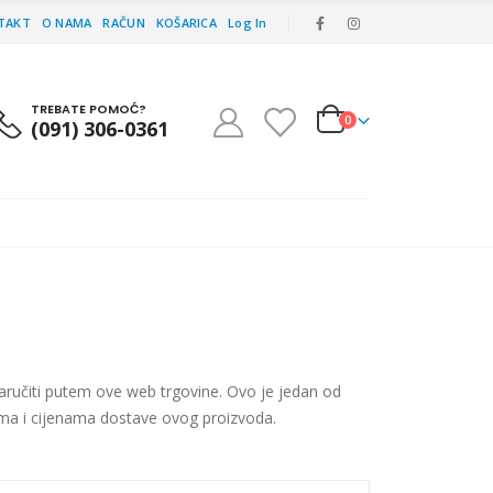
TAKT
O NAMA
RAČUN
KOŠARICA
Log In
TREBATE POMOĆ?
0
(091) 306-0361
aručiti putem ove web trgovine. Ovo je jedan od
tima i cijenama dostave ovog proizvoda.