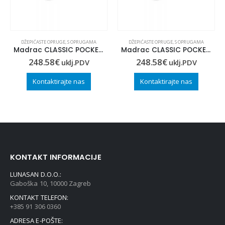
DŽEPIĆASTE OPRUGE
,
S OPRUGAMA
DŽEPIĆASTE OPRUGE
,
S OPRUGAMA
Madrac CLASSIC POCKET 80×190
Madrac CLASSIC POCKET 90×190
248.58
€
248.58
€
uklj.PDV
uklj.PDV
Kontaktirajte nas
Kontaktirajte nas
KONTAKT INFORMACIJE
LUNASAN D.O.O.:
Gaboška 10, 10000 Zagreb
KONTAKT TELEFON:
+385 91 306 0360
ADRESA E-POŠTE: