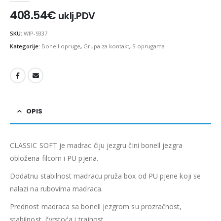
408.54
€
uklj.PDV
SKU:
WIP-9337
Kategorije:
Bonell opruge
,
Grupa za kontakt
,
S oprugama
OPIS
CLASSIC SOFT je madrac čiju jezgru čini bonell jezgra
obložena filcom i PU pjena.
Dodatnu stabilnost madracu pruža box od PU pjene koji se
nalazi na rubovima madraca.
Prednost madraca sa bonell jezgrom su prozračnost,
stabilnost, čvrstoća i trajnost.